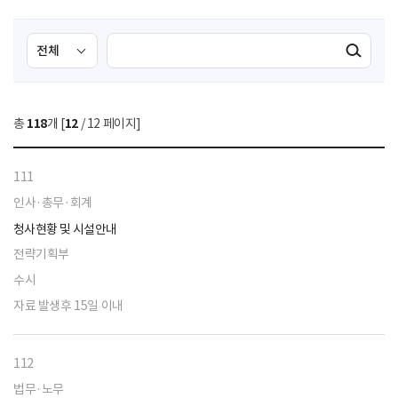
검
검
검색실행
색
색
조
영
건
역
총
118
개 [
12
/ 12 페이지]
선
택
111
인사·총무·회계
청사현황 및 시설안내
전략기획부
수시
자료 발생후 15일 이내
112
법무·노무