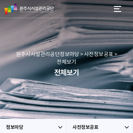
원
스
본문 바로가기
메뉴 바로가기
주
킵
시
네
시
비
설
게
관
이
리
션
공
원주시시설관리공단정보마당 > 사전정보공표 >
단
전체보기
전체보기
정보마당
사전정보공표