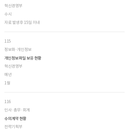
혁신경영부
수시
자료 발생후 15일 이내
115
정보화·개인정보
개인정보파일 보유 현황
혁신경영부
매년
1월
116
인사·총무·회계
수의계약 현황
전략기획부