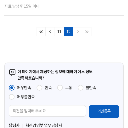
자료 발생후 15일 이내
11
12
처
이
다
마
음
전
음
지
페
페
페
막
이
이
이
페
지
지
지
이
지
이 페이지에서 제공하는 정보에 대하여 어느 정도
만족하셨습니까?
매우만족
만족
보통
불만족
매우불만족
의
견
입
담당자
혁신경영부 업무담당자