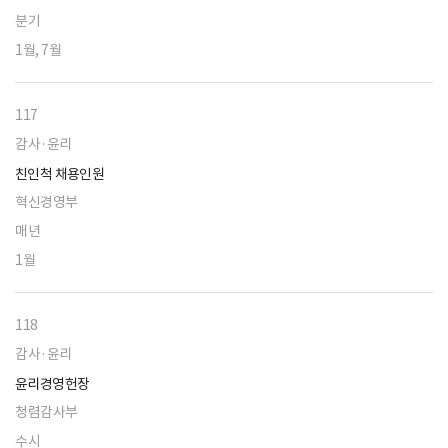
분기
1월, 7월
117
감사·윤리
친인척 채용인원
혁신경영부
매년
1월
118
감사·윤리
윤리경영헌장
청렴감사부
수시