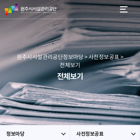
원
스
본문 바로가기
메뉴 바로가기
주
킵
시
네
시
비
설
게
관
이
리
션
공
원주시시설관리공단정보마당 > 사전정보공표 >
단
전체보기
전체보기
정보마당
사전정보공표