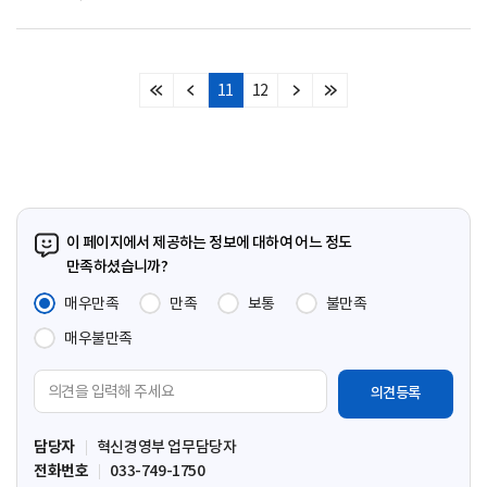
11
12
처
이
다
마
음
전
음
지
페
페
페
막
이
이
이
페
지
지
지
이
지
이 페이지에서 제공하는 정보에 대하여 어느 정도
만족하셨습니까?
매우만족
만족
보통
불만족
매우불만족
의
견
입
담당자
혁신경영부 업무담당자
력
전화번호
033-749-1750