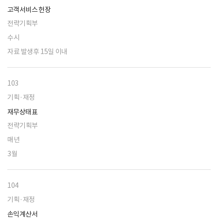
고객서비스 헌장
전략기획부
수시
자료 발생후 15일 이내
103
기획·재정
재무상태표
전략기획부
매년
3월
104
기획·재정
손익계산서