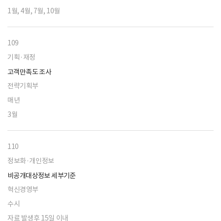
1월, 4월, 7월, 10월
109
기획·재정
고객만족도 조사
전략기획부
매년
3월
110
정보화·개인정보
비공개대상정보 세부기준
혁신경영부
수시
자료 발생후 15일 이내