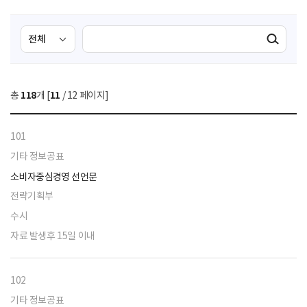
검
검
검색실행
색
색
조
영
건
역
총
118
개 [
11
/ 12 페이지]
선
택
101
기타 정보공표
소비자중심경영 선언문
전략기획부
수시
자료 발생후 15일 이내
102
기타 정보공표