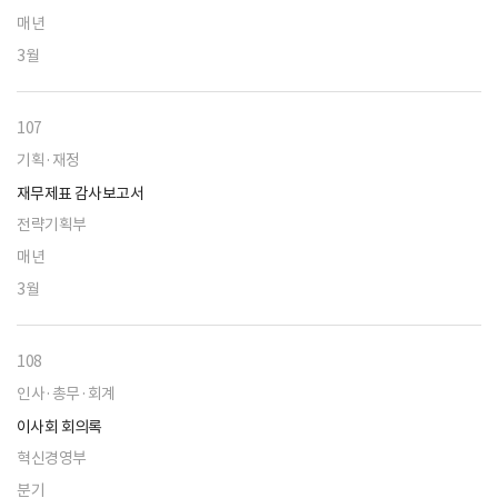
매년
3월
107
기획·재정
재무제표 감사보고서
전략기획부
매년
3월
108
인사·총무·회계
이사회 회의록
혁신경영부
분기