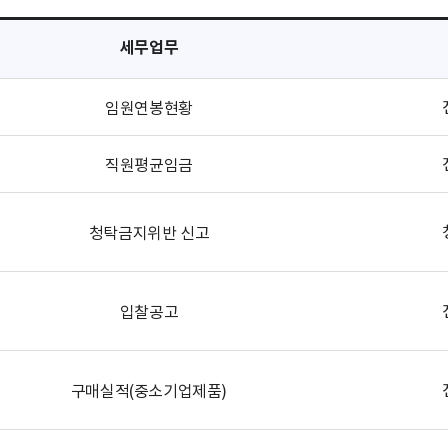
세무업무
임원연봉현황
직원평균임금
청탁금지위반 신고
입찰공고
구매실적(중소기업제품)