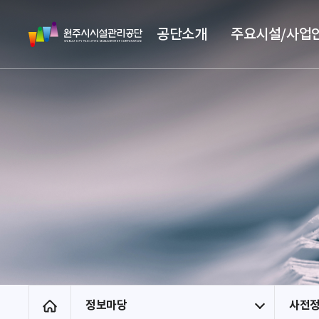
스
원
킵
공단소개
주요시설/사업
주
네
시
비
시
게
설
이
관
션
리
공
단
정보마당
사전
홈