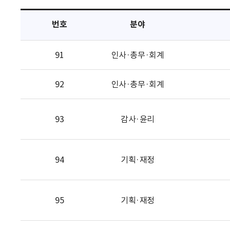
택
번호
분야
91
인사·총무·회계
92
인사·총무·회계
93
감사·윤리
94
기획·재정
95
기획·재정