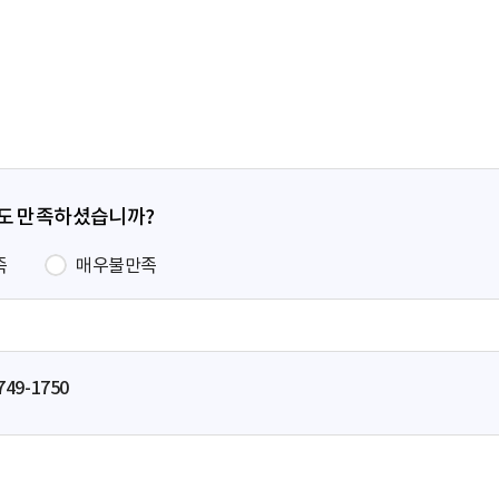
전
페
이
지
정도 만족하셨습니까?
족
매우불만족
749-1750