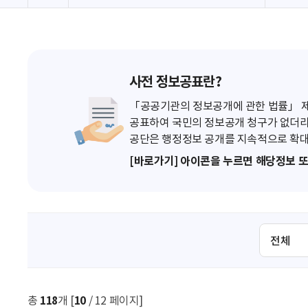
사전 정보공표란?
「공공기관의 정보공개에 관한 법률」 제7
공표하여 국민의 정보공개 청구가 없더라
공단은 행정정보 공개를 지속적으로 확대
[바로가기] 아이콘을 누르면 해당정보 
검
색
조
건
선
총
118
개 [
10
/ 12 페이지]