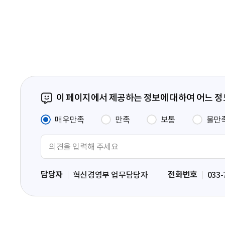
음
페
이
지
이 페이지에서 제공하는 정보에 대하여 어느 
매우만족
만족
보통
불만
의
견
입
담당자
전화번호
혁신경영부 업무담당자
033-
력
영
역