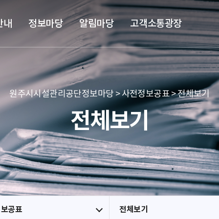
본문 바로가기
메뉴 바로가기
안내
정보마당
알림마당
고객소통광장
원주시시설관리공단정보마당 > 사전정보공표 > 전체보기
전체보기
정보공표
전체보기