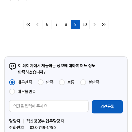
6
7
8
9
10
처
이
다
마
음
전
음
지
페
페
페
막
이
이
이
페
지
지
지
이
지
이 페이지에서 제공하는 정보에 대하여 어느 정도
만족하셨습니까?
매우만족
만족
보통
불만족
매우불만족
의
견
입
담당자
혁신경영부 업무담당자
력
전화번호
033-749-1750