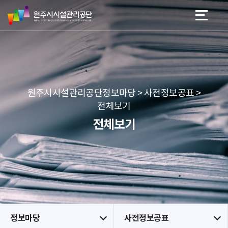
원
스
본문 바로가기
메뉴 바로가기
주
킵
시
네
시
비
설
게
관
이
리
션
공
원주시시설관리공단정보마당 > 사전정보공표 >
단
전체보기
전체보기
정보마당
사전정보공표