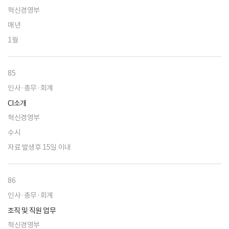
혁신경영부
매년
1월
85
인사·총무·회계
CI소개
혁신경영부
수시
자료 발생후 15일 이내
86
인사·총무·회계
조직 및 직원 업무
혁신경영부