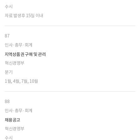
수시
자료 발생후 15일 이내
87
인사·총무·회계
지역상품권 구매 및 관리
혁신경영부
분기
1월, 4월, 7월, 10월
88
인사·총무·회계
채용공고
혁신경영부
수시