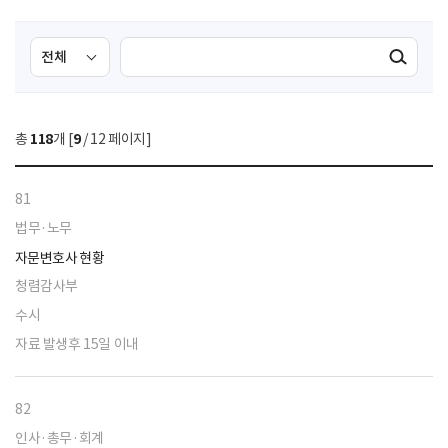
검
검
검색실행
색
색
조
영
건
역
총
118
개 [
9
/ 12 페이지]
선
택
81
법무·노무
자문변호사 현황
청렴감사부
수시
자료 발생후 15일 이내
82
인사·총무·회계