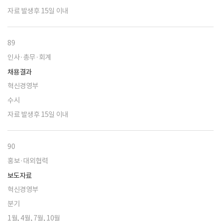
자료 발생후 15일 이내
89
인사·총무·회계
채용결과
혁신경영부
수시
자료 발생후 15일 이내
90
홍보·대외협력
보도자료
혁신경영부
분기
1월, 4월, 7월, 10월