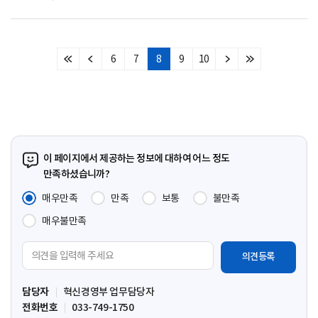
6
7
8
9
10
처
이
다
마
음
전
음
지
페
페
페
막
이
이
이
페
지
지
지
이
지
이 페이지에서 제공하는 정보에 대하여 어느 정도
만족하셨습니까?
매우만족
만족
보통
불만족
매우불만족
의
견
입
담당자
혁신경영부 업무담당자
력
전화번호
033-749-1750