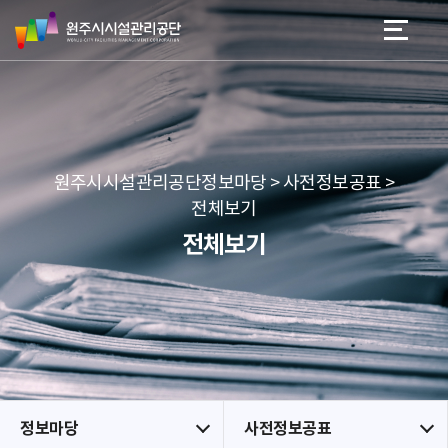
원
스
본문 바로가기
메뉴 바로가기
주
킵
시
네
시
비
설
게
관
이
리
션
공
원주시시설관리공단정보마당 > 사전정보공표 >
단
전체보기
전체보기
정보마당
사전정보공표