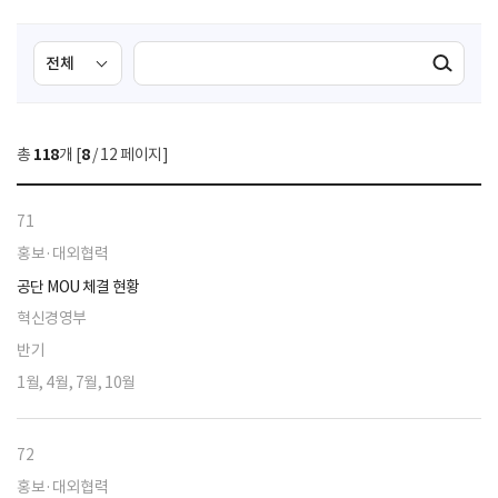
검
검
검색실행
색
색
조
영
건
역
총
118
개 [
8
/ 12 페이지]
선
택
71
홍보·대외협력
공단 MOU 체결 현황
혁신경영부
반기
1월, 4월, 7월, 10월
72
홍보·대외협력