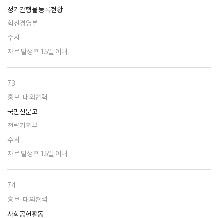
정기간행물 등록현황
혁신경영부
수시
자료 발생후 15일 이내
73
홍보·대외협력
국민신문고
전략기획부
수시
자료 발생후 15일 이내
74
홍보·대외협력
사회공헌활동