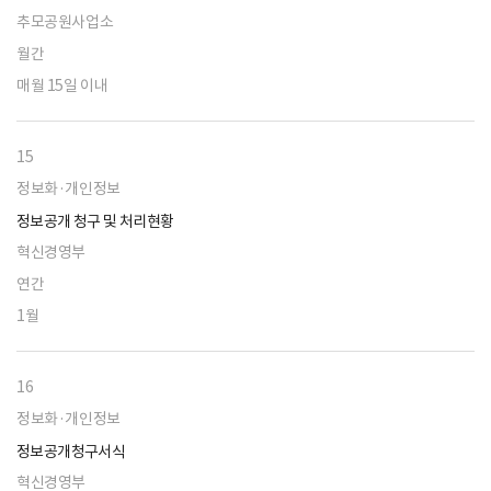
추모공원사업소
월간
매월 15일 이내
15
정보화·개인정보
정보공개 청구 및 처리현황
혁신경영부
연간
1월
16
정보화·개인정보
정보공개청구서식
혁신경영부