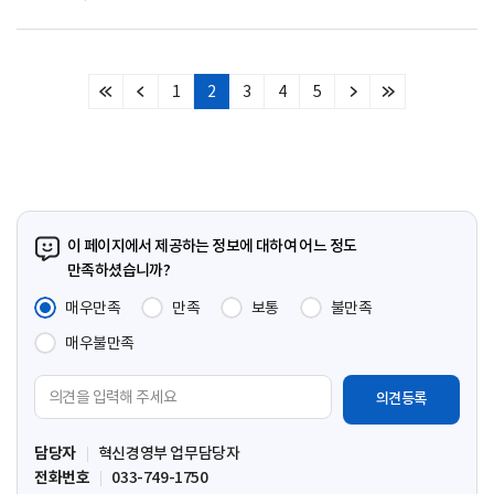
1
2
3
4
5
처
이
다
마
음
전
음
지
페
페
페
막
이
이
이
페
지
지
지
이
지
이 페이지에서 제공하는 정보에 대하여 어느 정도
만족하셨습니까?
매우만족
만족
보통
불만족
매우불만족
의
견
입
담당자
혁신경영부 업무담당자
력
전화번호
033-749-1750