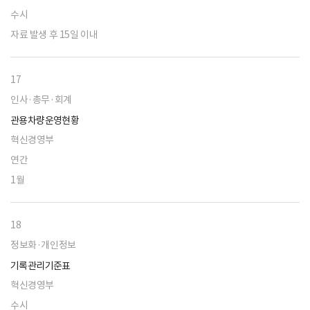
수시
자료 발생 후 15일 이내
17
인사·총무·회계
관용차량운영현황
혁신경영부
연간
1월
18
정보화·개인정보
기록관리기준표
혁신경영부
수시