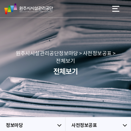
원
스
본문 바로가기
메뉴 바로가기
주
킵
시
네
시
비
설
게
관
이
리
션
공
원주시시설관리공단정보마당 > 사전정보공표 >
단
전체보기
전체보기
정보마당
사전정보공표