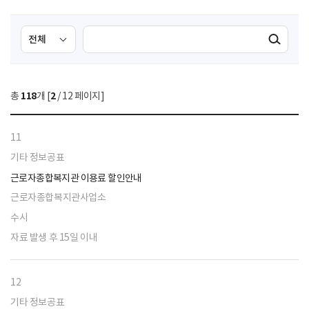
검
검
검색실행
색
색
조
영
건
역
총
118
개 [
2
/ 12 페이지]
선
택
11
기타 정보공표
근로자종합복지관 이용료 할인안내
근로자종합복지관사업소
수시
자료 발생 후 15일 이내
12
기타 정보공표