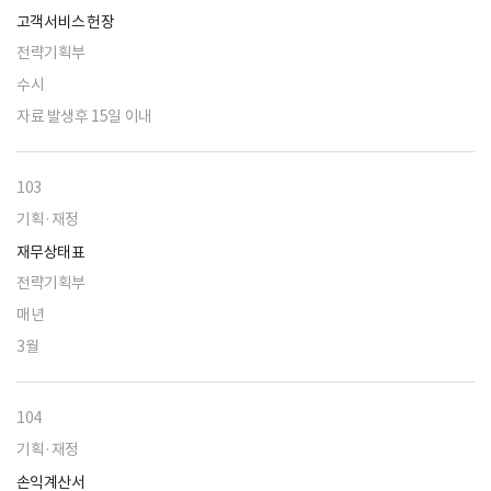
고객서비스 헌장
전략기획부
수시
자료 발생후 15일 이내
103
기획·재정
재무상태표
전략기획부
매년
3월
104
기획·재정
손익계산서