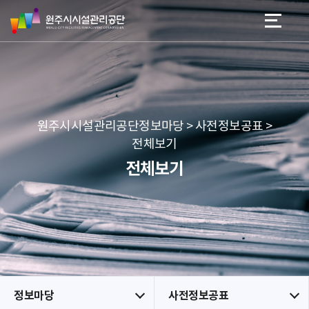
원
스
본문 바로가기
메뉴 바로가기
주
킵
시
네
시
비
설
게
관
이
리
션
공
원주시시설관리공단정보마당 > 사전정보공표 >
단
전체보기
전체보기
정보마당
사전정보공표