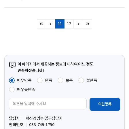
11
12
처
이
다
마
음
전
음
지
페
페
페
막
이
이
이
페
지
지
지
이
지
이 페이지에서 제공하는 정보에 대하여 어느 정도
만족하셨습니까?
매우만족
만족
보통
불만족
매우불만족
의
견
입
담당자
혁신경영부 업무담당자
력
전화번호
033-749-1750