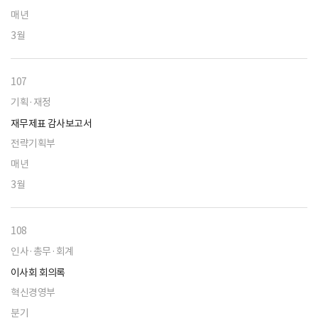
매년
3월
107
기획·재정
재무제표 감사보고서
전략기획부
매년
3월
108
인사·총무·회계
이사회 회의록
혁신경영부
분기