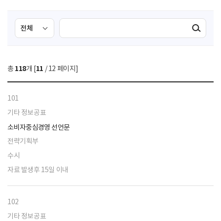
검
검
검색실행
색
색
조
영
건
역
총
118
개 [
11
/ 12 페이지]
선
택
101
기타 정보공표
소비자중심경영 선언문
전략기획부
수시
자료 발생후 15일 이내
102
기타 정보공표