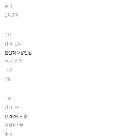
분기
1월, 7월
117
감사·윤리
친인척 채용인원
혁신경영부
매년
1월
118
감사·윤리
윤리경영헌장
청렴감사부
수시