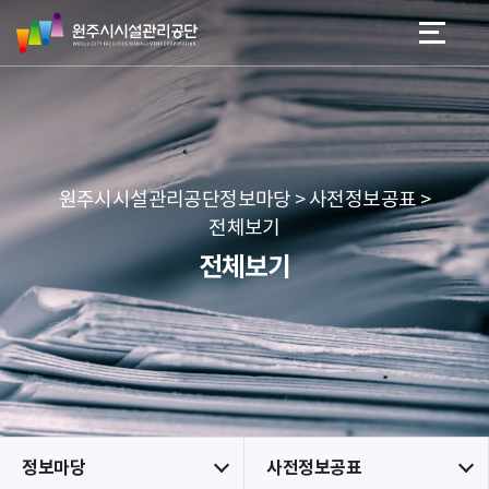
원
스
본문 바로가기
메뉴 바로가기
주
킵
시
네
시
비
설
게
관
이
리
션
공
원주시시설관리공단정보마당 > 사전정보공표 >
단
전체보기
전체보기
정보마당
사전정보공표