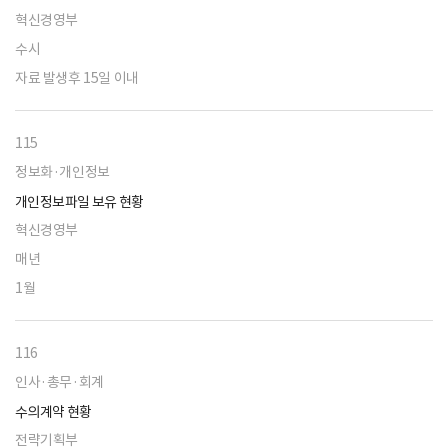
혁신경영부
수시
자료 발생후 15일 이내
115
정보화·개인정보
개인정보파일 보유 현황
혁신경영부
매년
1월
116
인사·총무·회계
수의계약 현황
전략기획부