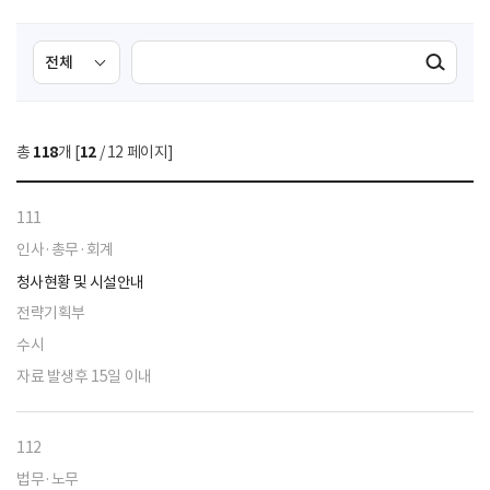
검
검
검색실행
색
색
조
영
건
역
총
118
개 [
12
/ 12 페이지]
선
택
111
인사·총무·회계
청사현황 및 시설안내
전략기획부
수시
자료 발생후 15일 이내
112
법무·노무