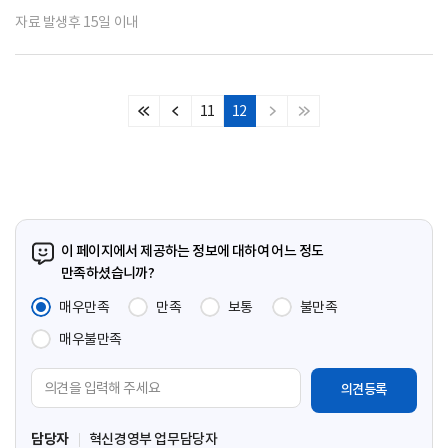
자료 발생후 15일 이내
11
12
처
이
다
마
음
전
음
지
페
페
페
막
이
이
이
페
지
지
지
이
지
이 페이지에서 제공하는 정보에 대하여 어느 정도
만족하셨습니까?
매우만족
만족
보통
불만족
매우불만족
의
견
입
담당자
혁신경영부 업무담당자