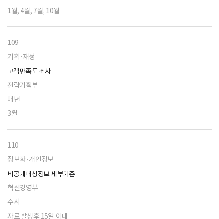
1월, 4월, 7월, 10월
109
기획·재정
고객만족도 조사
전략기획부
매년
3월
110
정보화·개인정보
비공개대상정보 세부기준
혁신경영부
수시
자료 발생후 15일 이내