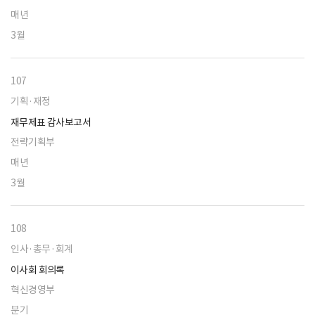
매년
3월
107
기획·재정
재무제표 감사보고서
전략기획부
매년
3월
108
인사·총무·회계
이사회 회의록
혁신경영부
분기