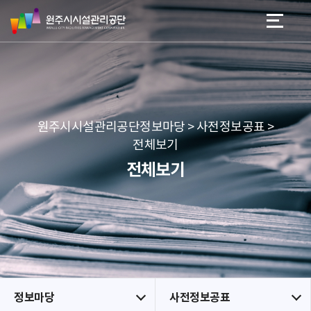
원
스
본문 바로가기
메뉴 바로가기
주
킵
시
네
시
비
설
게
관
이
리
션
공
원주시시설관리공단정보마당 > 사전정보공표 >
단
전체보기
전체보기
정보마당
사전정보공표