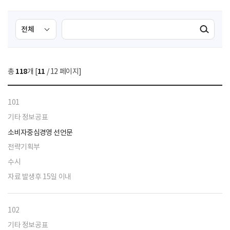
검
검
검색실행
색
색
조
영
건
역
총
118
개 [
11
/ 12 페이지]
선
택
101
기타 정보공표
소비자중심경영 선언문
전략기획부
수시
자료 발생후 15일 이내
102
기타 정보공표