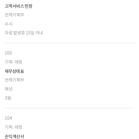
고객서비스 헌장
전략기획부
수시
자료 발생후 15일 이내
103
기획·재정
재무상태표
전략기획부
매년
3월
104
기획·재정
손익계산서