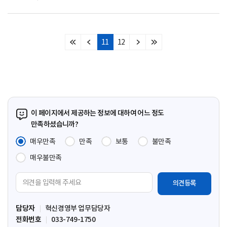
11
12
처
이
다
마
음
전
음
지
페
페
페
막
이
이
이
페
지
지
지
이
지
이 페이지에서 제공하는 정보에 대하여 어느 정도
만족하셨습니까?
매우만족
만족
보통
불만족
매우불만족
의
견
입
담당자
혁신경영부 업무담당자
력
전화번호
033-749-1750