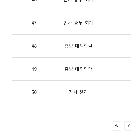
47
인사·총무·회계
48
홍보·대외협력
49
홍보·대외협력
50
감사·윤리
처