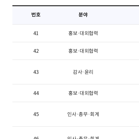
택
번호
분야
41
홍보·대외협력
42
홍보·대외협력
43
감사·윤리
44
홍보·대외협력
45
인사·총무·회계
46
인사·총무·회계