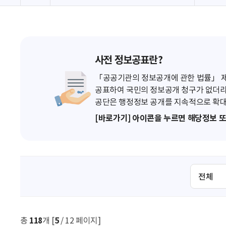
사전 정보공표란?
「공공기관의 정보공개에 관한 법률」 제7
공표하여 국민의 정보공개 청구가 없더라
공단은 행정정보 공개를 지속적으로 확대
[바로가기] 아이콘을 누르면 해당정보 
검
색
조
건
선
총
118
개 [
5
/ 12 페이지]