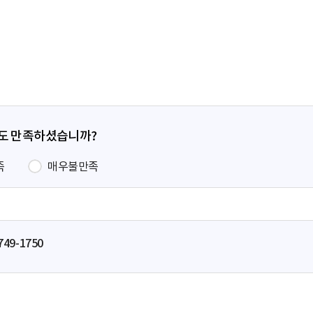
전
페
이
지
정도 만족하셨습니까?
족
매우불만족
749-1750