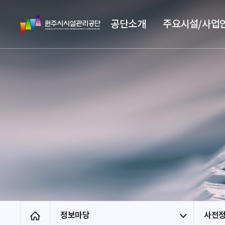
스
원
킵
공단소개
주요시설/사업
주
네
시
비
시
게
설
이
관
션
리
공
단
정보마당
사전
홈