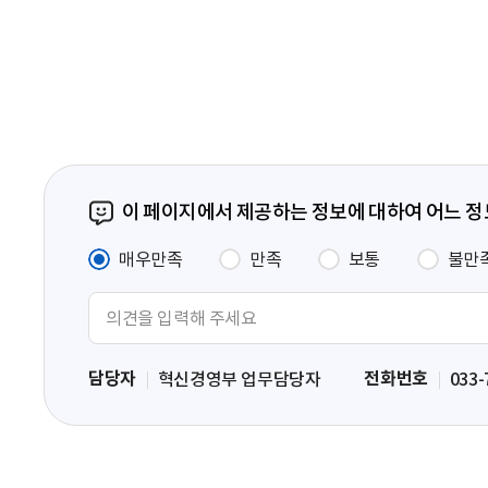
음
페
이
지
이 페이지에서 제공하는 정보에 대하여 어느 
매우만족
만족
보통
불만
의
견
입
담당자
전화번호
혁신경영부 업무담당자
033-
력
영
역