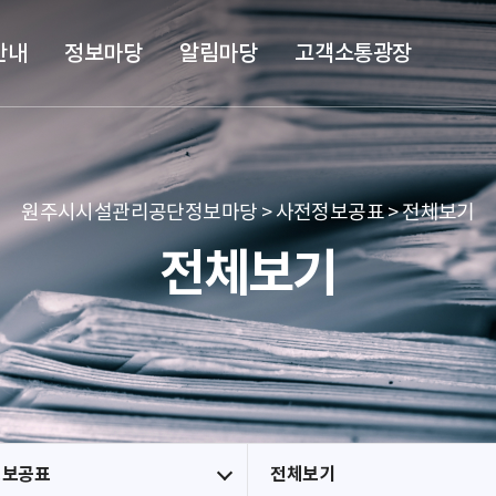
본문 바로가기
메뉴 바로가기
안내
정보마당
알림마당
고객소통광장
원주시시설관리공단정보마당 > 사전정보공표 > 전체보기
전체보기
정보공표
전체보기