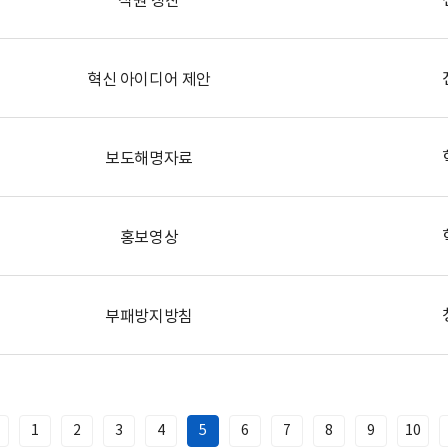
혁신 아이디어 제안
보도해명자료
홍보영상
부패방지방침
1
2
3
4
5
6
7
8
9
10
이