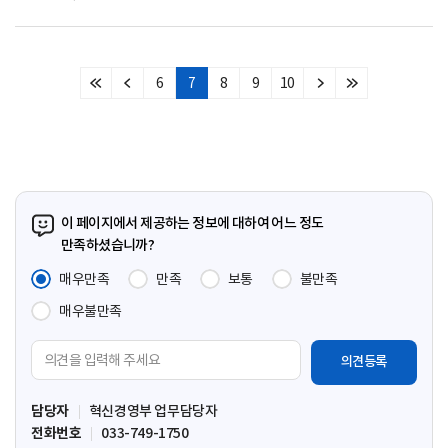
6
7
8
9
10
처
이
다
마
음
전
음
지
페
페
페
막
이
이
이
페
지
지
지
이
지
이 페이지에서 제공하는 정보에 대하여 어느 정도
만족하셨습니까?
매우만족
만족
보통
불만족
매우불만족
의
견
입
담당자
혁신경영부 업무담당자
력
전화번호
033-749-1750