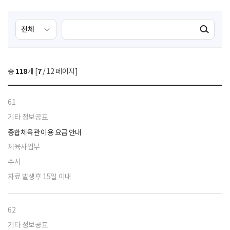
검
검
검색실행
색
색
조
영
건
역
총
118
개 [
7
/ 12 페이지]
선
택
61
기타 정보공표
종합체육관 이용 요금 안내
체육사업부
수시
자료 발생후 15일 이내
62
기타 정보공표