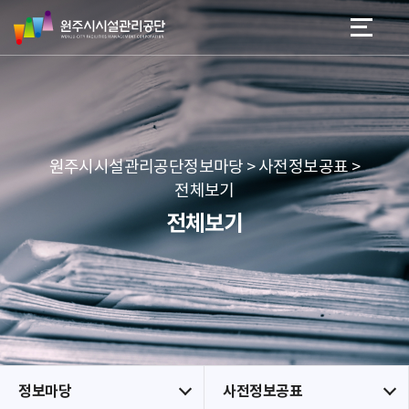
원
스
본문 바로가기
메뉴 바로가기
주
킵
시
네
시
비
설
게
관
이
리
션
공
원주시시설관리공단정보마당 > 사전정보공표 >
단
전체보기
전체보기
정보마당
사전정보공표