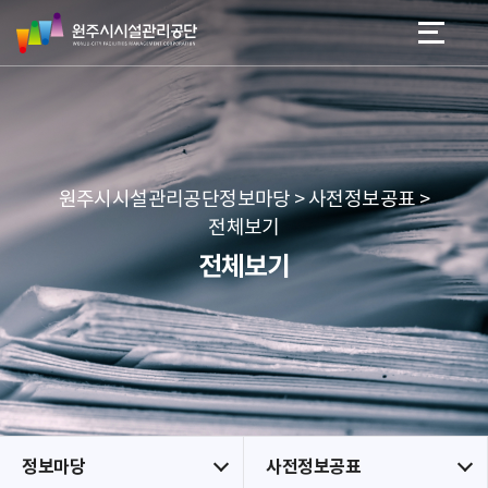
원
스
본문 바로가기
메뉴 바로가기
주
킵
시
네
시
비
설
게
관
이
리
션
공
원주시시설관리공단정보마당 > 사전정보공표 >
단
전체보기
전체보기
정보마당
사전정보공표