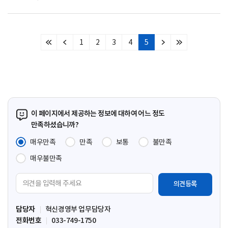
1
2
3
4
5
처
이
다
마
음
전
음
지
페
페
페
막
이
이
이
페
지
지
지
이
지
이 페이지에서 제공하는 정보에 대하여 어느 정도
만족하셨습니까?
매우만족
만족
보통
불만족
매우불만족
의
견
입
담당자
혁신경영부 업무담당자
력
전화번호
033-749-1750