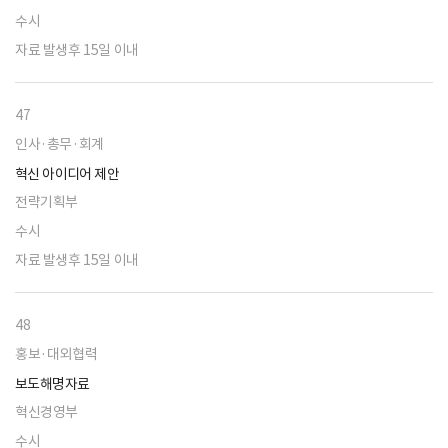
수시
자료 발생후 15일 이내
47
인사·총무·회계
혁신 아이디어 제안
전략기획부
수시
자료 발생후 15일 이내
48
홍보·대외협력
보도해명자료
혁신경영부
수시