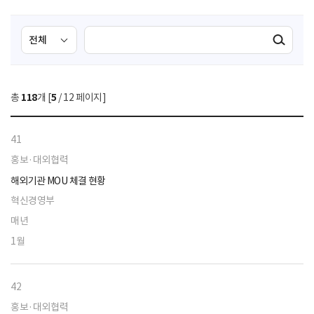
검
검
검색실행
색
색
조
영
건
역
총
118
개 [
5
/ 12 페이지]
선
택
41
홍보·대외협력
해외기관 MOU 체결 현황
혁신경영부
매년
1월
42
홍보·대외협력