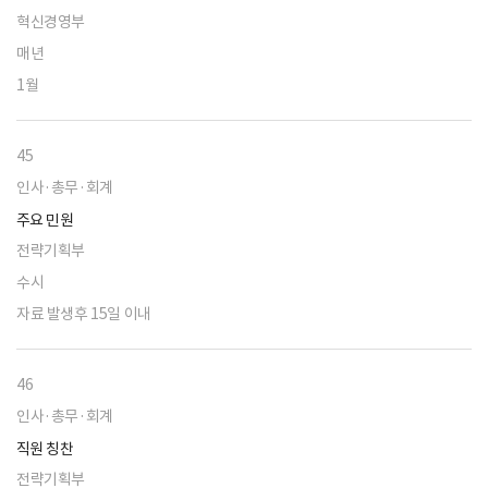
혁신경영부
매년
1월
45
인사·총무·회계
주요 민원
전략기획부
수시
자료 발생후 15일 이내
46
인사·총무·회계
직원 칭찬
전략기획부