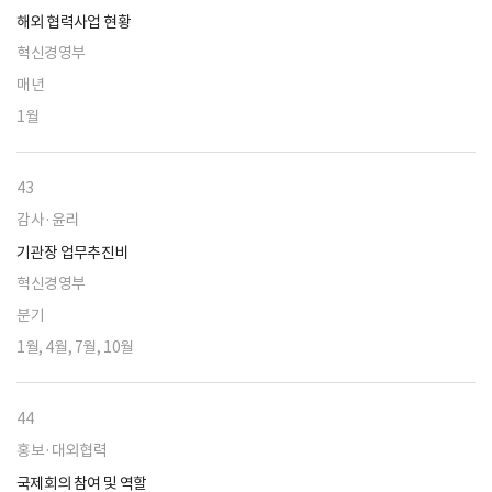
해외 협력사업 현황
혁신경영부
매년
1월
43
감사·윤리
기관장 업무추진비
혁신경영부
분기
1월, 4월, 7월, 10월
44
홍보·대외협력
국제회의 참여 및 역할