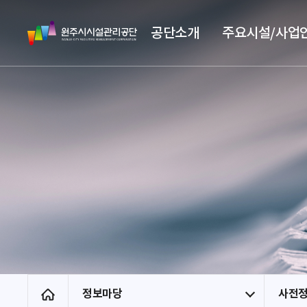
스
원
킵
공단소개
주요시설/사업
주
네
시
비
시
게
설
이
관
션
리
공
단
정보마당
사전
홈