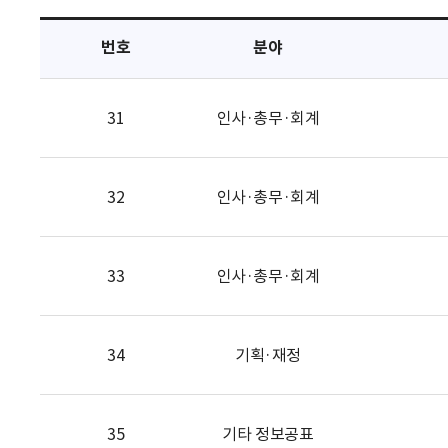
택
번호
분야
31
인사·총무·회계
32
인사·총무·회계
33
인사·총무·회계
34
기획·재정
35
기타 정보공표