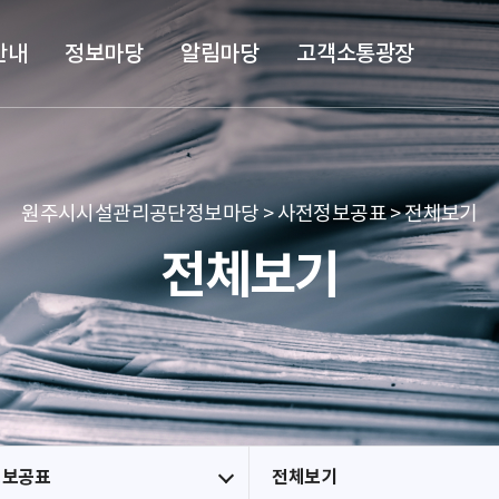
본문 바로가기
메뉴 바로가기
안내
정보마당
알림마당
고객소통광장
원주시시설관리공단정보마당 > 사전정보공표 > 전체보기
전체보기
정보공표
전체보기