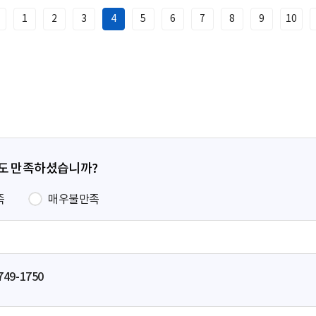
1
2
3
4
5
6
7
8
9
10
이
전
페
이
지
정도 만족하셨습니까?
족
매우불만족
749-1750