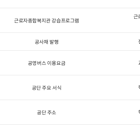
근
근로자종합복지관 강습프로그램
공사채 발행
공영버스 이용요금
공단 주요 서식
공단 주소