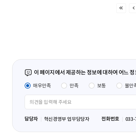
처
음
페
이
지
이 페이지에서 제공하는 정보에 대하여 어느 
매우만족
만족
보통
불만
의
견
입
담당자
전화번호
혁신경영부 업무담당자
033-
력
영
역