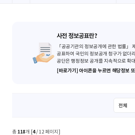
사전 정보공표란?
「공공기관의 정보공개에 관한 법률」 제7
공표하여 국민의 정보공개 청구가 없더라
공단은 행정정보 공개를 지속적으로 확대
[바로가기] 아이콘을 누르면 해당정보 
검
색
조
건
선
총
118
개 [
4
/ 12 페이지]