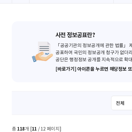
사전 정보공표란?
「공공기관의 정보공개에 관한 법률」 제7
공표하여 국민의 정보공개 청구가 없더라
공단은 행정정보 공개를 지속적으로 확대
[바로가기] 아이콘을 누르면 해당정보 
검
색
조
건
선
총
118
개 [
11
/ 12 페이지]