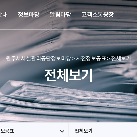
본문 바로가기
메뉴 바로가기
안내
정보마당
알림마당
고객소통광장
원주시시설관리공단정보마당 > 사전정보공표 > 전체보기
전체보기
정보공표
전체보기