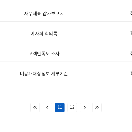
재무제표 감사보고서
이사회 회의록
고객만족도 조사
비공개대상정보 세부기준
11
12
처
이
다
마
음
전
음
지
페
페
페
막
이
이
이
페