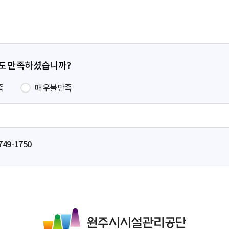
지
지
지
이
지
정도 만족하셨습니까?
족
매우불만족
749-1750
원
주