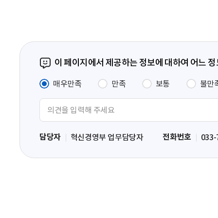
이 페이지에서 제공하는 정보에 대하여 어느 
매우만족
만족
보통
불만
의
견
입
담당자
전화번호
혁신경영부 업무담당자
033-
력
영
역