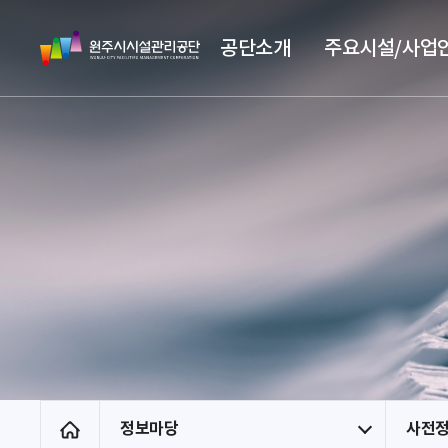
스
원
킵
공단소개
주요시설/사업
주
네
시
비
시
게
설
이
관
션
리
공
단
정보마당
사전
홈