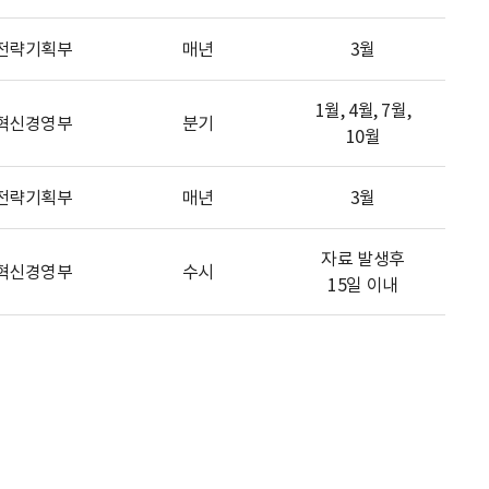
전략기획부
매년
3월
1월, 4월, 7월,
혁신경영부
분기
10월
전략기획부
매년
3월
자료 발생후
혁신경영부
수시
15일 이내