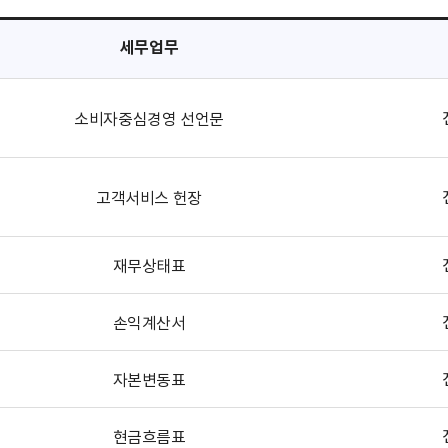
세무업무
소비자중심경영 선언문
고객서비스 헌장
재무상태표
손익계산서
자본변동표
현금흐름표