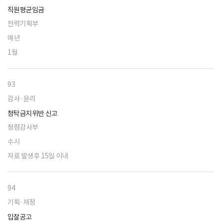
직원평균임금
전략기획부
매년
1월
93
감사·윤리
청탁금지위반 신고
청렴감사부
수시
자료 발생후 15일 이내
94
기획·재정
입찰공고