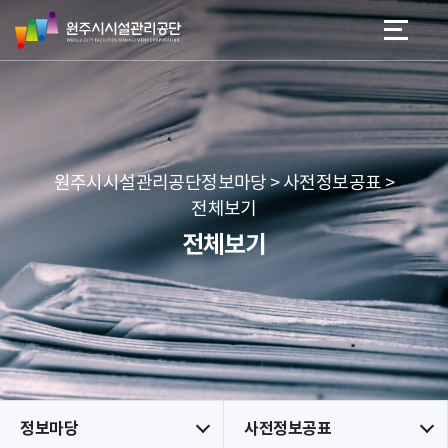
원
스
본문 바로가기
메뉴 바로가기
주
킵
시
네
시
비
설
게
관
이
리
션
공
원주시시설관리공단정보마당 > 사전정보공표 >
단
전체보기
전체보기
정보마당
사전정보공표