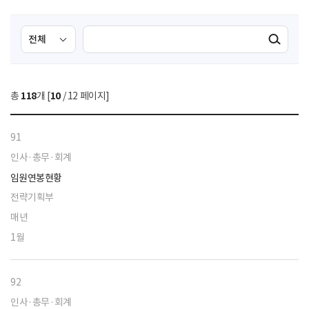
검
검
검색실행
색
색
조
영
건
역
총
118
개 [
10
/ 12 페이지]
선
택
91
인사·총무·회계
임원연봉현황
전략기획부
매년
1월
92
인사·총무·회계