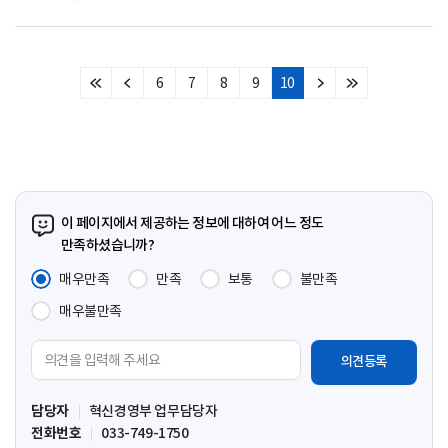
6
7
8
9
10
처
이
다
마
음
전
음
지
페
페
페
막
이
이
이
페
지
지
지
이
지
이 페이지에서 제공하는 정보에 대하여 어느 정도
만족하셨습니까?
매우만족
만족
보통
불만족
매우불만족
의
견
입
담당자
혁신경영부 업무담당자
력
전화번호
033-749-1750