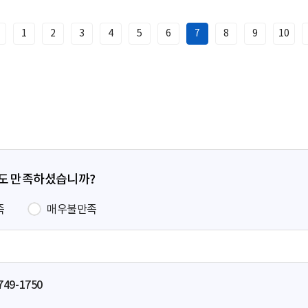
1
2
3
4
5
6
7
8
9
10
이
전
페
이
지
정도 만족하셨습니까?
족
매우불만족
749-1750