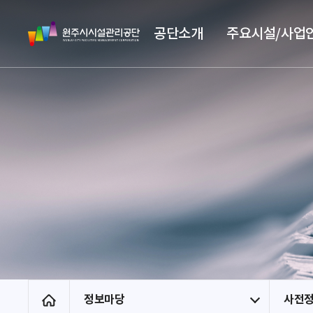
스
원
킵
공단소개
주요시설/사업
주
네
시
비
시
게
설
이
관
션
리
공
단
정보마당
사전
홈