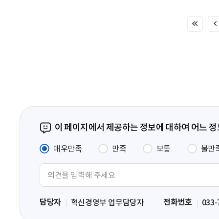
처
음
페
이
지
이 페이지에서 제공하는 정보에 대하여 어느 
매우만족
만족
보통
불만
의
견
입
담당자
전화번호
혁신경영부 업무담당자
033-
력
영