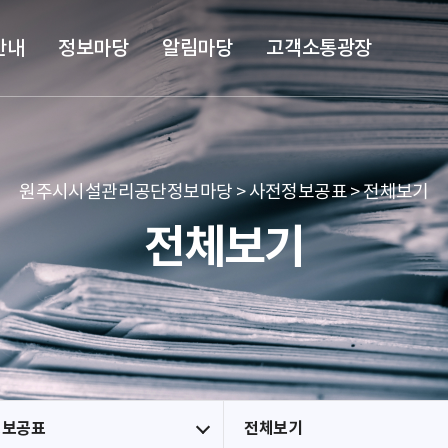
본문 바로가기
메뉴 바로가기
안내
정보마당
알림마당
고객소통광장
원주시시설관리공단정보마당 > 사전정보공표 > 전체보기
전체보기
정보공표
전체보기