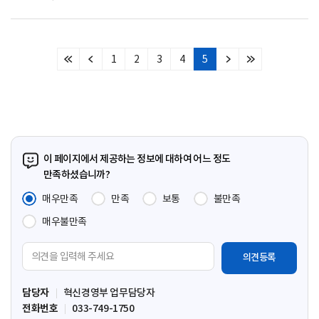
1
2
3
4
5
처
이
다
마
음
전
음
지
페
페
페
막
이
이
이
페
지
지
지
이
지
이 페이지에서 제공하는 정보에 대하여 어느 정도
만족하셨습니까?
매우만족
만족
보통
불만족
매우불만족
의
견
입
담당자
혁신경영부 업무담당자
력
전화번호
033-749-1750