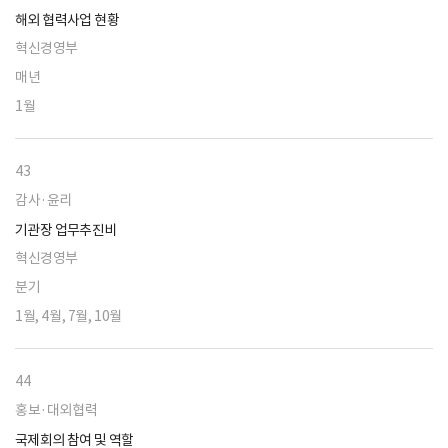
해외 협력사업 현황
혁신경영부
매년
1월
43
감사·윤리
기관장 업무추진비
혁신경영부
분기
1월, 4월, 7월, 10월
44
홍보·대외협력
국제회의 참여 및 역할