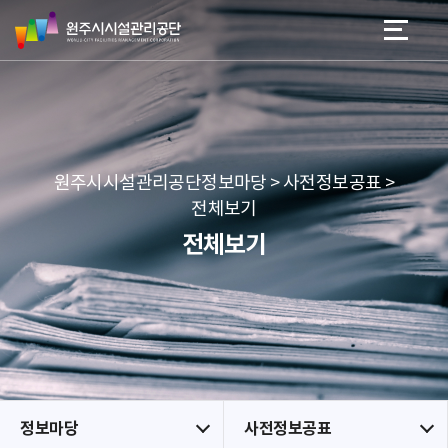
원
스
본문 바로가기
메뉴 바로가기
주
킵
시
네
시
비
설
게
관
이
리
션
공
원주시시설관리공단정보마당 > 사전정보공표 >
단
전체보기
전체보기
정보마당
사전정보공표