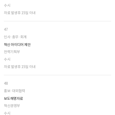
수시
자료 발생후 15일 이내
47
인사·총무·회계
혁신 아이디어 제안
전략기획부
수시
자료 발생후 15일 이내
48
홍보·대외협력
보도해명자료
혁신경영부
수시