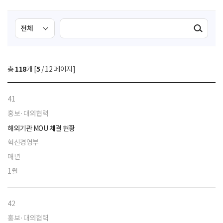
검
검
검색실행
색
색
조
영
건
역
총
118
개 [
5
/ 12 페이지]
선
택
41
홍보·대외협력
해외기관 MOU 체결 현황
혁신경영부
매년
1월
42
홍보·대외협력