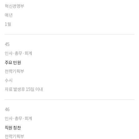
혁신경영부
매년
1월
45
인사·총무·회계
주요 민원
전략기획부
수시
자료 발생후 15일 이내
46
인사·총무·회계
직원 칭찬
전략기획부