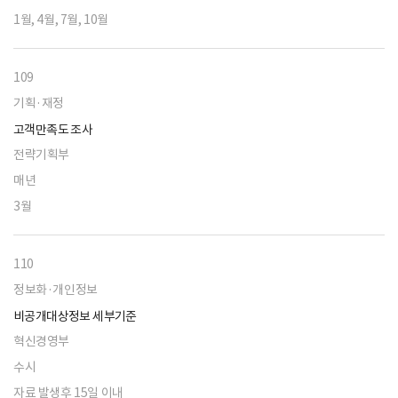
1월, 4월, 7월, 10월
109
기획·재정
고객만족도 조사
전략기획부
매년
3월
110
정보화·개인정보
비공개대상정보 세부기준
혁신경영부
수시
자료 발생후 15일 이내