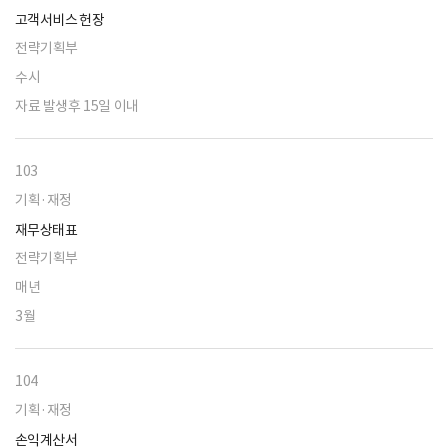
고객서비스 헌장
전략기획부
수시
자료 발생후 15일 이내
103
기획·재정
재무상태표
전략기획부
매년
3월
104
기획·재정
손익계산서