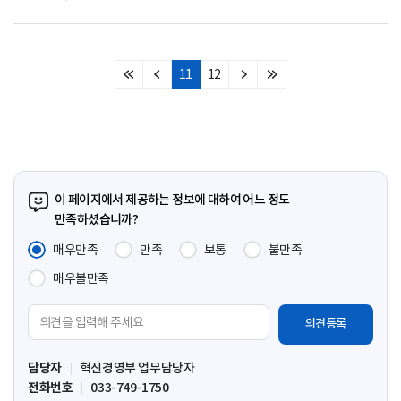
11
12
처
이
다
마
음
전
음
지
페
페
페
막
이
이
이
페
지
지
지
이
지
이 페이지에서 제공하는 정보에 대하여 어느 정도
만족하셨습니까?
매우만족
만족
보통
불만족
매우불만족
의
견
입
담당자
혁신경영부 업무담당자
력
전화번호
033-749-1750