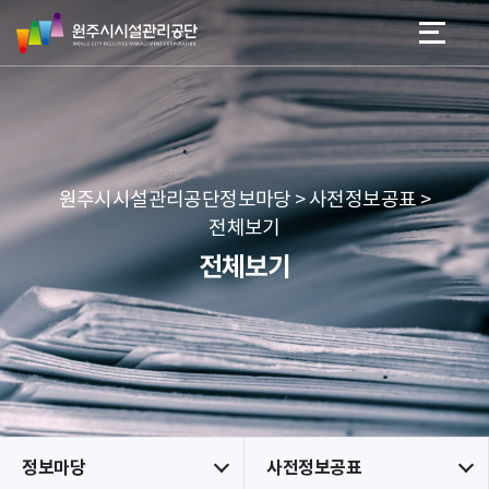
원
스
본문 바로가기
메뉴 바로가기
주
킵
시
네
시
비
설
게
관
이
리
션
공
원주시시설관리공단정보마당 > 사전정보공표 >
단
전체보기
전체보기
정보마당
사전정보공표