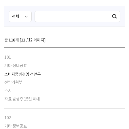
검
검
검색실행
색
색
조
영
건
역
총
118
개 [
11
/ 12 페이지]
선
택
101
기타 정보공표
소비자중심경영 선언문
전략기획부
수시
자료 발생후 15일 이내
102
기타 정보공표