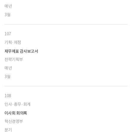
매년
3월
107
기획·재정
재무제표 감사보고서
전략기획부
매년
3월
108
인사·총무·회계
이사회 회의록
혁신경영부
분기