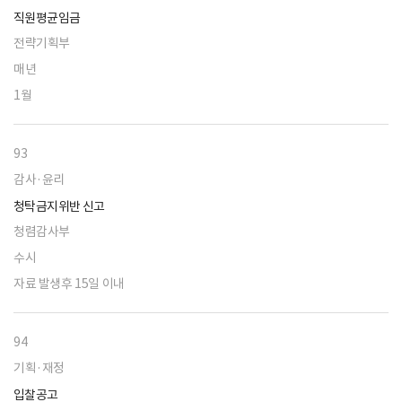
직원평균임금
전략기획부
매년
1월
93
감사·윤리
청탁금지위반 신고
청렴감사부
수시
자료 발생후 15일 이내
94
기획·재정
입찰공고