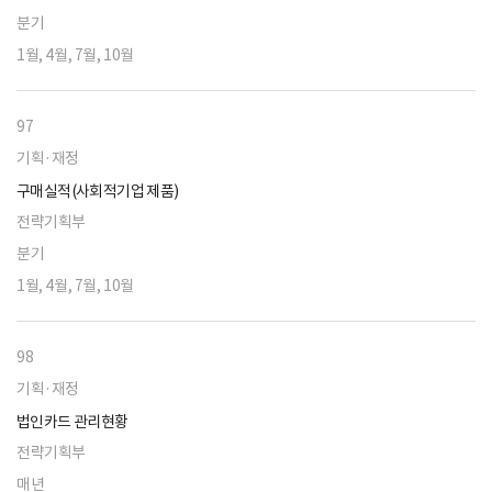
분기
1월, 4월, 7월, 10월
97
기획·재정
구매실적(사회적기업 제품)
전략기획부
분기
1월, 4월, 7월, 10월
98
기획·재정
법인카드 관리현황
전략기획부
매년