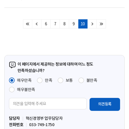
6
7
8
9
10
처
이
다
마
음
전
음
지
페
페
페
막
이
이
이
페
지
지
지
이
지
이 페이지에서 제공하는 정보에 대하여 어느 정도
만족하셨습니까?
매우만족
만족
보통
불만족
매우불만족
의
견
입
담당자
혁신경영부 업무담당자
력
전화번호
033-749-1750