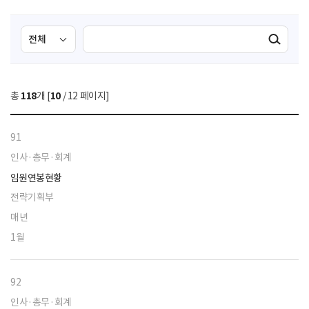
검
검
검색실행
색
색
조
영
건
역
총
118
개 [
10
/ 12 페이지]
선
택
91
인사·총무·회계
임원연봉현황
전략기획부
매년
1월
92
인사·총무·회계