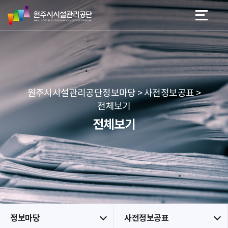
원
스
본문 바로가기
메뉴 바로가기
주
킵
시
네
시
비
설
게
관
이
리
션
공
원주시시설관리공단정보마당 > 사전정보공표 >
단
전체보기
전체보기
정보마당
사전정보공표