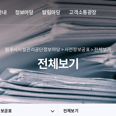
본문 바로가기
메뉴 바로가기
안내
정보마당
알림마당
고객소통광장
원주시시설관리공단정보마당 > 사전정보공표 > 전체보기
전체보기
정보공표
전체보기