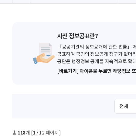
사전 정보공표란?
「공공기관의 정보공개에 관한 법률」 제7
공표하여 국민의 정보공개 청구가 없더라
공단은 행정정보 공개를 지속적으로 확대
[바로가기] 아이콘을 누르면 해당정보 
검
색
조
건
선
총
118
개 [
1
/ 12 페이지]