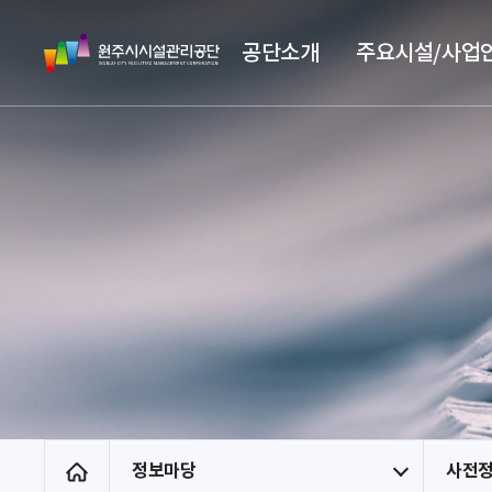
스
원
킵
공단소개
주요시설/사업
주
네
시
비
시
게
설
이
관
션
리
공
단
정보마당
사전
홈