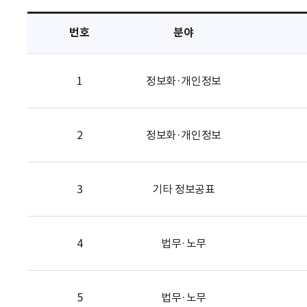
택
번호
분야
1
정보화·개인정보
2
정보화·개인정보
3
기타 정보공표
4
법무·노무
5
법무·노무