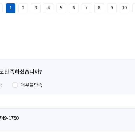
1
2
3
4
5
6
7
8
9
10
이
전
페
이
지
정도 만족하셨습니까?
족
매우불만족
749-1750