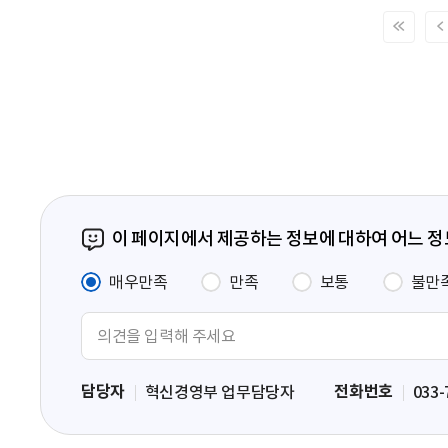
처
음
페
이
지
이 페이지에서 제공하는 정보에 대하여 어느 
매우만족
만족
보통
불만
의
견
입
담당자
전화번호
혁신경영부 업무담당자
033-
력
영
역