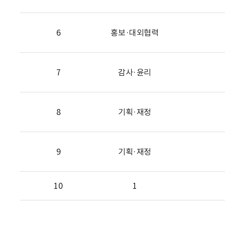
6
홍보·대외협력
7
감사·윤리
8
기획·재정
9
기획·재정
10
1