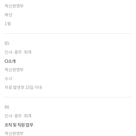
혁신경영부
매년
1월
85
인사·총무·회계
CI소개
혁신경영부
수시
자료 발생후 15일 이내
86
인사·총무·회계
조직 및 직원 업무
혁신경영부