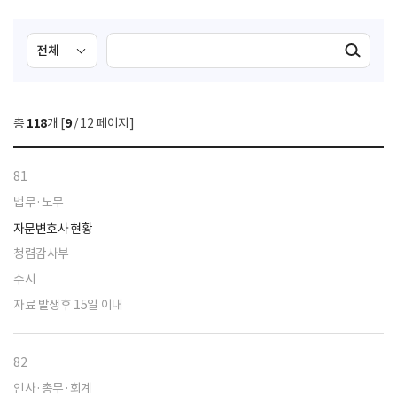
검
검
검색실행
색
색
조
영
건
역
총
118
개 [
9
/ 12 페이지]
선
택
81
법무·노무
자문변호사 현황
청렴감사부
수시
자료 발생후 15일 이내
82
인사·총무·회계