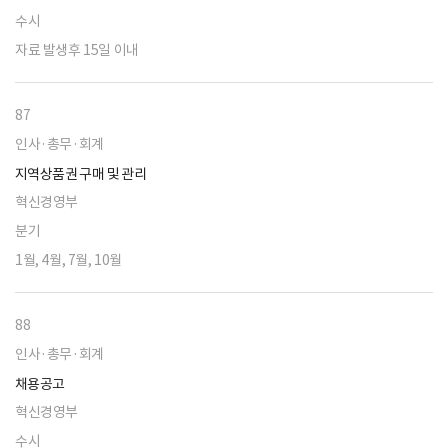
수시
자료 발생후 15일 이내
87
인사·총무·회계
지역상품권 구매 및 관리
혁신경영부
분기
1월, 4월, 7월, 10월
88
인사·총무·회계
채용공고
혁신경영부
수시