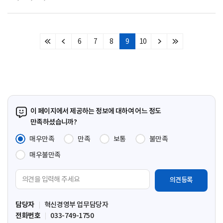
6
7
8
9
10
처
이
다
마
음
전
음
지
페
페
페
막
이
이
이
페
지
지
지
이
지
이 페이지에서 제공하는 정보에 대하여 어느 정도
만족하셨습니까?
매우만족
만족
보통
불만족
매우불만족
의
견
입
담당자
혁신경영부 업무담당자
력
전화번호
033-749-1750