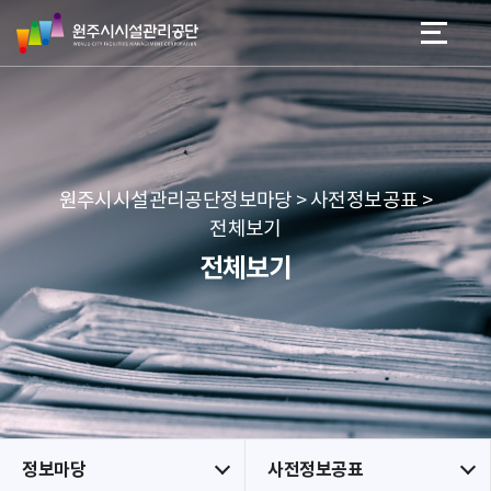
원
스
본문 바로가기
메뉴 바로가기
주
킵
시
네
시
비
설
게
관
이
리
션
공
원주시시설관리공단정보마당 > 사전정보공표 >
단
전체보기
전체보기
정보마당
사전정보공표