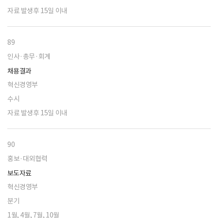
자료 발생후 15일 이내
89
인사·총무·회계
채용결과
혁신경영부
수시
자료 발생후 15일 이내
90
홍보·대외협력
보도자료
혁신경영부
분기
1월, 4월, 7월, 10월