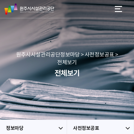
원
스
본문 바로가기
메뉴 바로가기
주
킵
시
네
시
비
설
게
관
이
리
션
공
원주시시설관리공단정보마당 > 사전정보공표 >
단
전체보기
전체보기
정보마당
사전정보공표