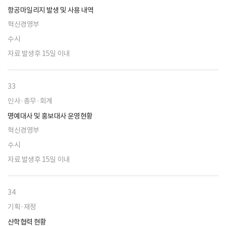
항공마일리지 발생 및 사용 내역
혁신경영부
수시
자료 발생후 15일 이내
33
인사·총무·회계
명예대사 및 홍보대사 운영현황
혁신경영부
수시
자료 발생후 15일 이내
34
기획·재정
산학협력 현황