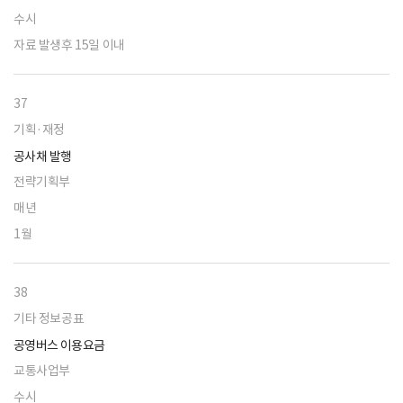
수시
자료 발생후 15일 이내
37
기획·재정
공사채 발행
전략기획부
매년
1월
38
기타 정보공표
공영버스 이용요금
교통사업부
수시