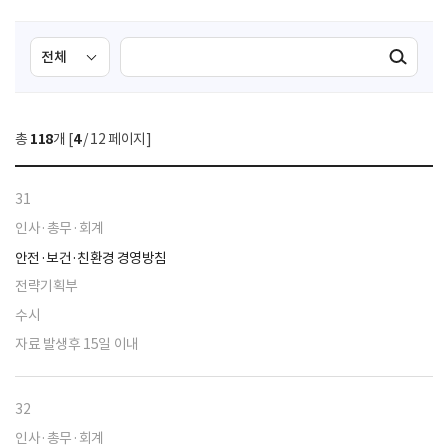
검
검
검색실행
색
색
조
영
건
역
총
118
개 [
4
/ 12 페이지]
선
택
31
인사·총무·회계
안전·보건·친환경 경영방침
전략기획부
수시
자료 발생후 15일 이내
32
인사·총무·회계