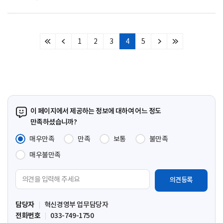
1
2
3
4
5
처
이
다
마
음
전
음
지
페
페
페
막
이
이
이
페
지
지
지
이
지
이 페이지에서 제공하는 정보에 대하여 어느 정도
만족하셨습니까?
매우만족
만족
보통
불만족
매우불만족
의
견
입
담당자
혁신경영부 업무담당자
력
전화번호
033-749-1750