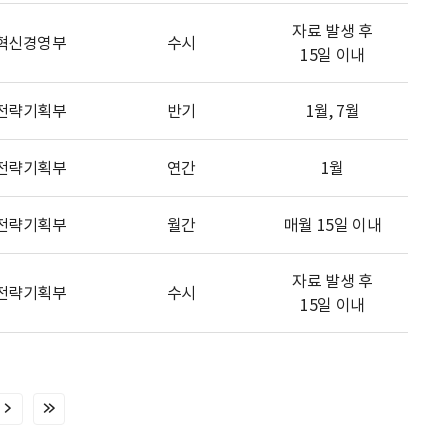
자료 발생 후
혁신경영부
수시
15일 이내
전략기획부
반기
1월, 7월
전략기획부
연간
1월
전략기획부
월간
매월 15일 이내
자료 발생 후
전략기획부
수시
15일 이내
다
마
음
지