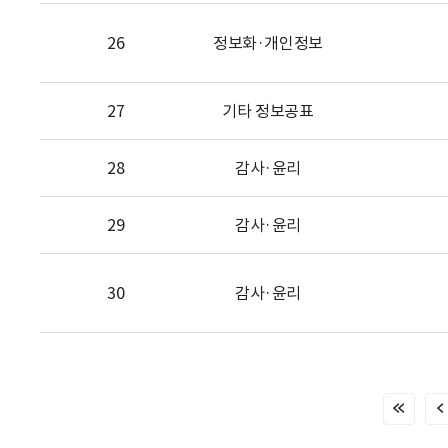
26
정보화·개인정보
27
기타 정보공표
28
감사·윤리
29
감사·윤리
30
감사·윤리
처
음