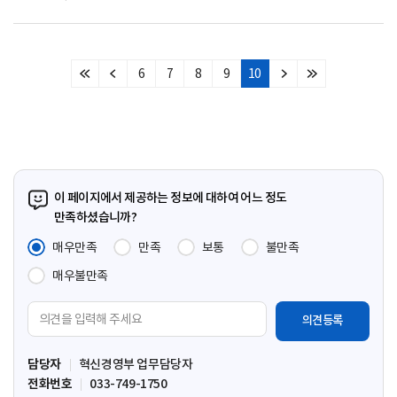
6
7
8
9
10
처
이
다
마
음
전
음
지
페
페
페
막
이
이
이
페
지
지
지
이
지
이 페이지에서 제공하는 정보에 대하여 어느 정도
만족하셨습니까?
매우만족
만족
보통
불만족
매우불만족
의
견
입
담당자
혁신경영부 업무담당자
력
전화번호
033-749-1750