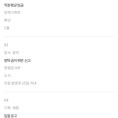
직원평균임금
전략기획부
매년
1월
93
감사·윤리
청탁금지위반 신고
청렴감사부
수시
자료 발생후 15일 이내
94
기획·재정
입찰공고