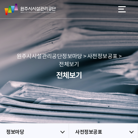
원
스
본문 바로가기
메뉴 바로가기
주
킵
시
네
시
비
설
게
관
이
리
션
공
원주시시설관리공단정보마당 > 사전정보공표 >
단
전체보기
전체보기
정보마당
사전정보공표