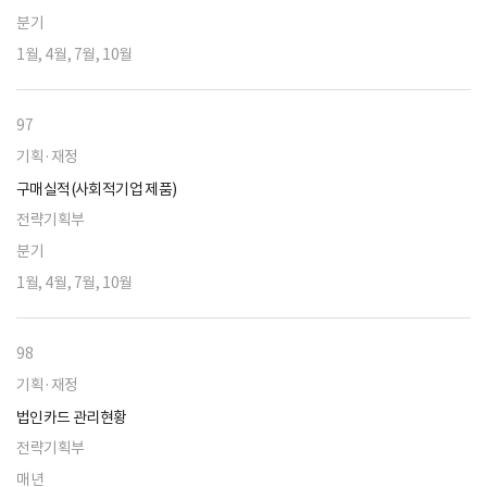
분기
1월, 4월, 7월, 10월
97
기획·재정
구매실적(사회적기업 제품)
전략기획부
분기
1월, 4월, 7월, 10월
98
기획·재정
법인카드 관리현황
전략기획부
매년