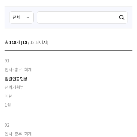
검
검
검색실행
색
색
조
영
건
역
총
118
개 [
10
/ 12 페이지]
선
택
91
인사·총무·회계
임원연봉현황
전략기획부
매년
1월
92
인사·총무·회계