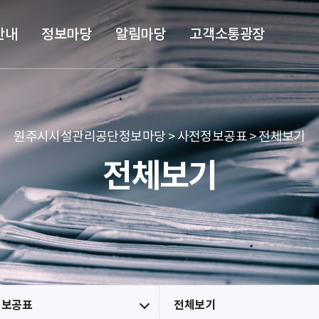
본문 바로가기
메뉴 바로가기
안내
정보마당
알림마당
고객소통광장
원주시시설관리공단정보마당 > 사전정보공표 > 전체보기
전체보기
정보공표
전체보기