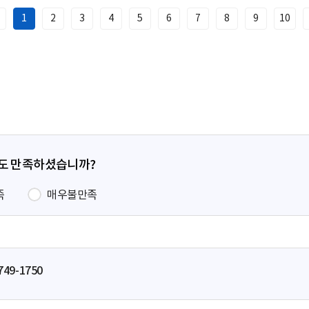
1
2
3
4
5
6
7
8
9
10
이
전
페
이
지
정도 만족하셨습니까?
족
매우불만족
749-1750