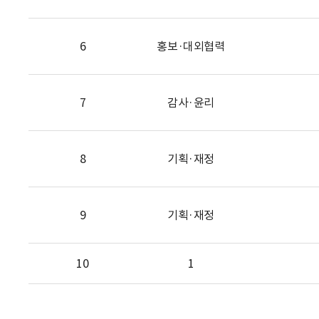
6
홍보·대외협력
7
감사·윤리
8
기획·재정
9
기획·재정
10
1