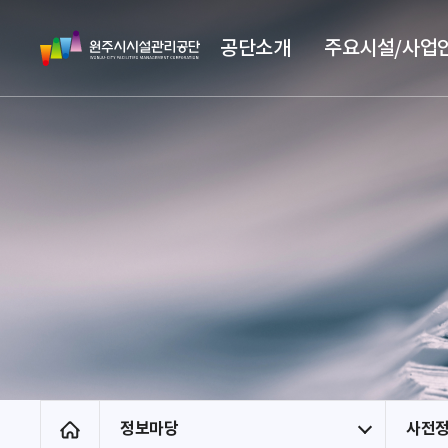
스
원
킵
공단소개
주요시설/사업
주
네
시
비
시
게
설
이
관
션
리
공
단
정보마당
사전
홈