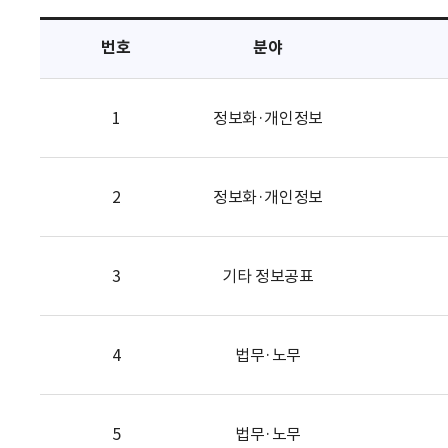
택
번호
분야
1
정보화·개인정보
2
정보화·개인정보
3
기타 정보공표
4
법무·노무
5
법무·노무