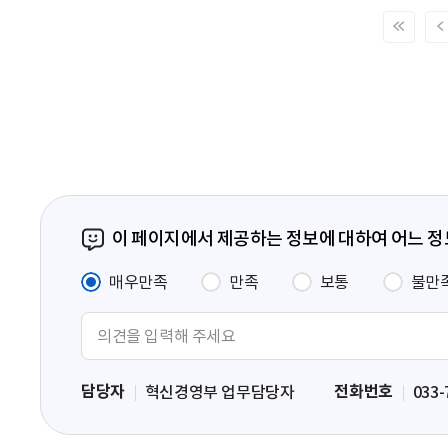
처
음
페
이
지
이 페이지에서 제공하는 정보에 대하여 어느 
매우만족
만족
보통
불만
의
견
입
담당자
전화번호
혁신경영부 업무담당자
033-
력
영
역