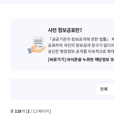
사전 정보공표란?
「공공기관의 정보공개에 관한 법률」 제7
공표하여 국민의 정보공개 청구가 없더라
공단은 행정정보 공개를 지속적으로 확대
[바로가기] 아이콘을 누르면 해당정보 
검
색
조
건
선
총
118
개 [
1
/ 12 페이지]