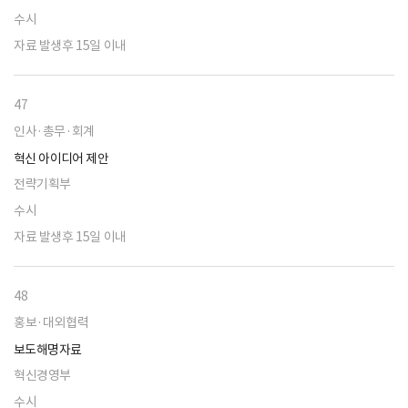
수시
자료 발생후 15일 이내
47
인사·총무·회계
혁신 아이디어 제안
전략기획부
수시
자료 발생후 15일 이내
48
홍보·대외협력
보도해명자료
혁신경영부
수시