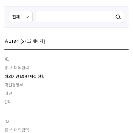
검
검
검색실행
색
색
조
영
건
역
총
118
개 [
5
/ 12 페이지]
선
택
41
홍보·대외협력
해외기관 MOU 체결 현황
혁신경영부
매년
1월
42
홍보·대외협력