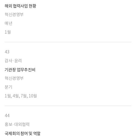
해외 협력사업 현황
혁신경영부
매년
1월
43
감사·윤리
기관장 업무추진비
혁신경영부
분기
1월, 4월, 7월, 10월
44
홍보·대외협력
국제회의 참여 및 역할