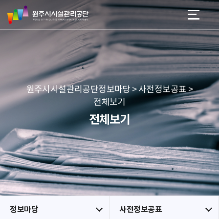
원
스
본문 바로가기
메뉴 바로가기
주
킵
시
네
시
비
설
게
관
이
리
션
공
원주시시설관리공단정보마당 > 사전정보공표 >
단
전체보기
전체보기
정보마당
사전정보공표