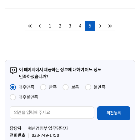
1
2
3
4
5
처
이
다
마
음
전
음
지
페
페
페
막
이
이
이
페
지
지
지
이
지
이 페이지에서 제공하는 정보에 대하여 어느 정도
만족하셨습니까?
매우만족
만족
보통
불만족
매우불만족
의
견
입
담당자
혁신경영부 업무담당자
력
전화번호
033-749-1750