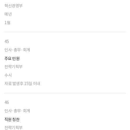
혁신경영부
매년
1월
45
인사·총무·회계
주요 민원
전략기획부
수시
자료 발생후 15일 이내
46
인사·총무·회계
직원 칭찬
전략기획부