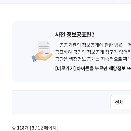
사전 정보공표란?
「공공기관의 정보공개에 관한 법률」 제7
공표하여 국민의 정보공개 청구가 없더라
공단은 행정정보 공개를 지속적으로 확대
[바로가기] 아이콘을 누르면 해당정보 
검
색
조
건
선
총
118
개 [
3
/ 12 페이지]