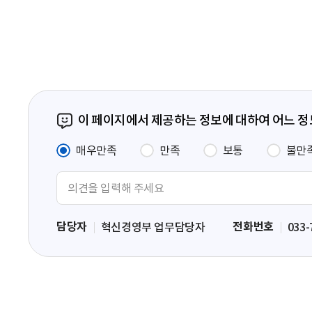
페
이
지
이 페이지에서 제공하는 정보에 대하여 어느 
매우만족
만족
보통
불만
의
견
입
담당자
전화번호
혁신경영부 업무담당자
033-
력
영
역