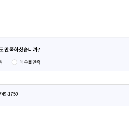
페
이
지
정도 만족하셨습니까?
족
매우불만족
749-1750