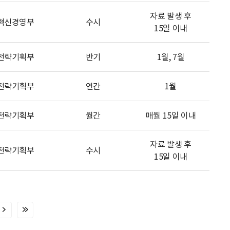
자료 발생 후
혁신경영부
수시
15일 이내
전략기획부
반기
1월, 7월
전략기획부
연간
1월
전략기획부
월간
매월 15일 이내
자료 발생 후
전략기획부
수시
15일 이내
다
마
음
지