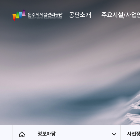
스
원
킵
공단소개
주요시설/사업
주
네
시
비
시
게
설
이
관
션
리
공
단
정보마당
사전
홈