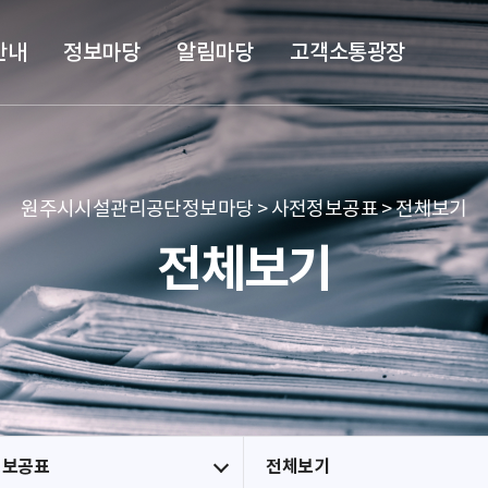
본문 바로가기
메뉴 바로가기
안내
정보마당
알림마당
고객소통광장
원주시시설관리공단정보마당 > 사전정보공표 > 전체보기
전체보기
정보공표
전체보기