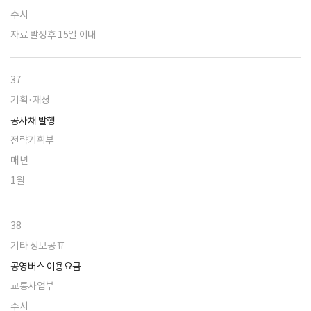
수시
자료 발생후 15일 이내
37
기획·재정
공사채 발행
전략기획부
매년
1월
38
기타 정보공표
공영버스 이용요금
교통사업부
수시