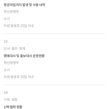
항공마일리지 발생 및 사용 내역
혁신경영부
수시
자료 발생후 15일 이내
33
인사·총무·회계
명예대사 및 홍보대사 운영현황
혁신경영부
수시
자료 발생후 15일 이내
34
기획·재정
산학협력 현황