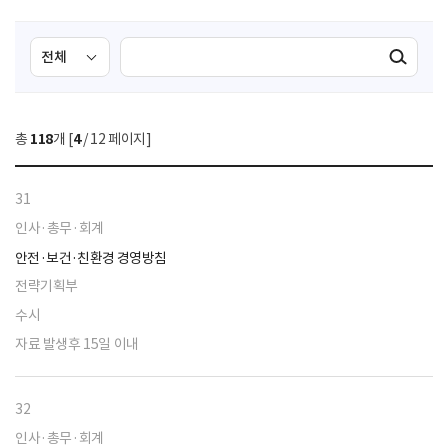
검
검
검색실행
색
색
조
영
건
역
총
118
개 [
4
/ 12 페이지]
선
택
31
인사·총무·회계
안전·보건·친환경 경영방침
전략기획부
수시
자료 발생후 15일 이내
32
인사·총무·회계