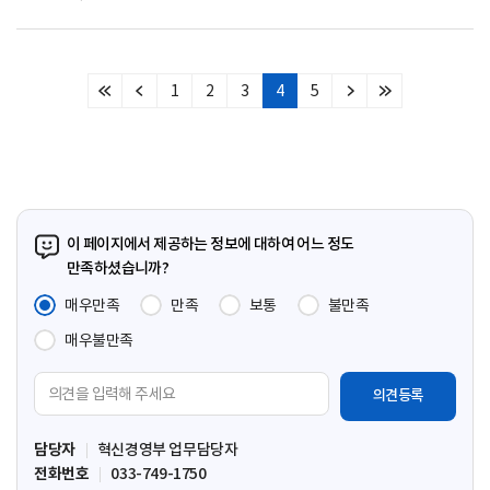
1
2
3
4
5
처
이
다
마
음
전
음
지
페
페
페
막
이
이
이
페
지
지
지
이
지
이 페이지에서 제공하는 정보에 대하여 어느 정도
만족하셨습니까?
매우만족
만족
보통
불만족
매우불만족
의
견
입
담당자
혁신경영부 업무담당자
력
전화번호
033-749-1750