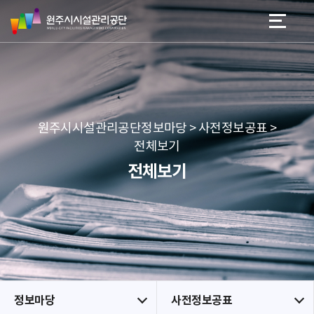
원
스
본문 바로가기
메뉴 바로가기
주
킵
시
네
시
비
설
게
관
이
리
션
공
원주시시설관리공단정보마당 > 사전정보공표 >
단
전체보기
전체보기
정보마당
사전정보공표