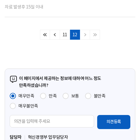
자료 발생후 15일 이내
11
12
처
이
다
마
음
전
음
지
페
페
페
막
이
이
이
페
지
지
지
이
지
이 페이지에서 제공하는 정보에 대하여 어느 정도
만족하셨습니까?
매우만족
만족
보통
불만족
매우불만족
의
견
입
담당자
혁신경영부 업무담당자