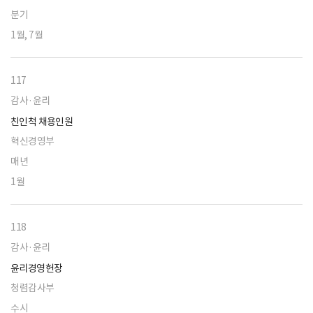
분기
1월, 7월
117
감사·윤리
친인척 채용인원
혁신경영부
매년
1월
118
감사·윤리
윤리경영헌장
청렴감사부
수시