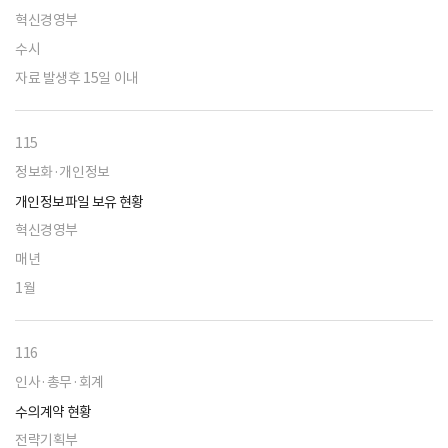
혁신경영부
수시
자료 발생후 15일 이내
115
정보화·개인정보
개인정보파일 보유 현황
혁신경영부
매년
1월
116
인사·총무·회계
수의계약 현황
전략기획부