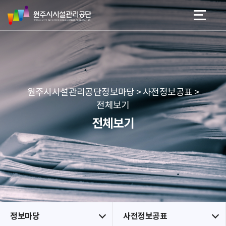
원
스
본문 바로가기
메뉴 바로가기
주
킵
시
네
시
비
설
게
관
이
리
션
공
원주시시설관리공단정보마당 > 사전정보공표 >
단
전체보기
전체보기
정보마당
사전정보공표