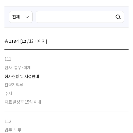
검
검
검색실행
색
색
조
영
건
역
총
118
개 [
12
/ 12 페이지]
선
택
111
인사·총무·회계
청사현황 및 시설안내
전략기획부
수시
자료 발생후 15일 이내
112
법무·노무