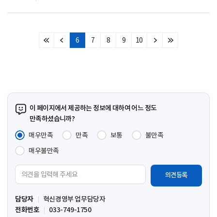
6
7
8
9
10
처
이
다
마
음
전
음
지
페
페
페
막
이
이
이
페
지
지
지
이
지
이 페이지에서 제공하는 정보에 대하여 어느 정도
만족하셨습니까?
매우만족
만족
보통
불만족
매우불만족
의
견
입
담당자
혁신경영부 업무담당자
력
전화번호
033-749-1750