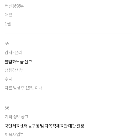
혁신경영부
매년
1월
55
감사·윤리
불법하도급 신고
청렴감사부
수시
자료 발생후 15일 이내
56
기타 정보공표
국민체육센터 농구장 및 다목적체육관 대관 일정
체육사업부