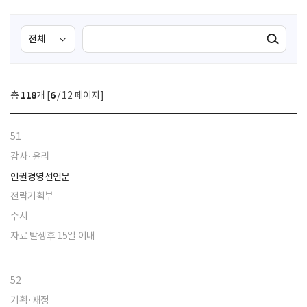
검
검
검색실행
색
색
조
영
건
역
총
118
개 [
6
/ 12 페이지]
선
택
51
감사·윤리
인권경영선언문
전략기획부
수시
자료 발생후 15일 이내
52
기획·재정