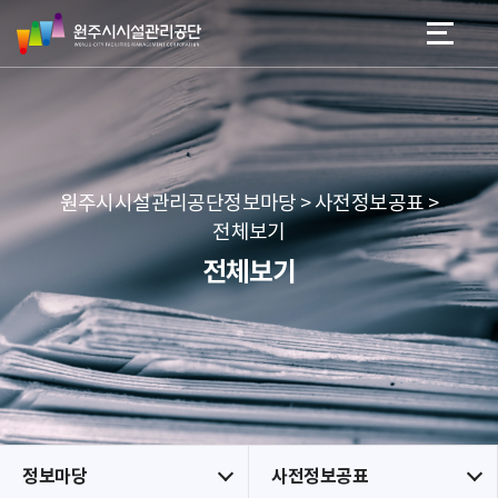
원
스
본문 바로가기
메뉴 바로가기
주
킵
시
네
시
비
설
게
관
이
리
션
공
원주시시설관리공단정보마당 > 사전정보공표 >
단
전체보기
전체보기
정보마당
사전정보공표