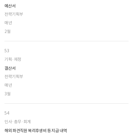
예산서
전략기획부
매년
2월
53
기획·재정
결산서
전략기획부
매년
3월
54
인사·총무·회계
해외 파견직원 복리후생비 등 지급 내역