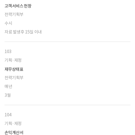
고객서비스 헌장
전략기획부
수시
자료 발생후 15일 이내
103
기획·재정
재무상태표
전략기획부
매년
3월
104
기획·재정
손익계산서