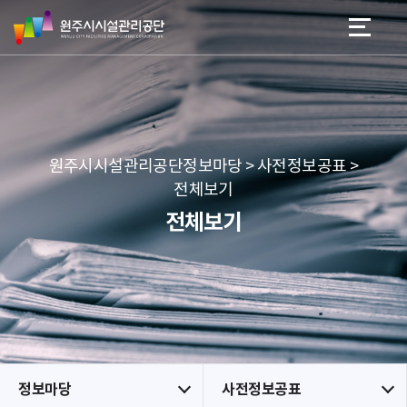
원
스
본문 바로가기
메뉴 바로가기
주
킵
시
네
시
비
설
게
관
이
리
션
공
원주시시설관리공단정보마당 > 사전정보공표 >
단
전체보기
전체보기
정보마당
사전정보공표