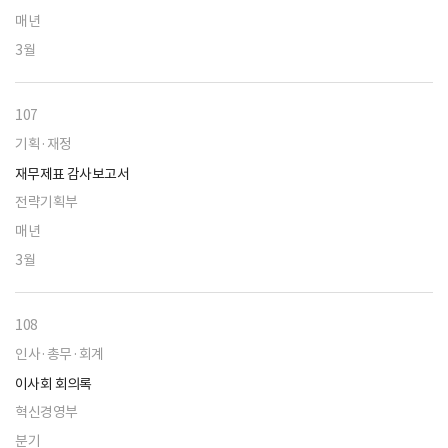
매년
3월
107
기획·재정
재무제표 감사보고서
전략기획부
매년
3월
108
인사·총무·회계
이사회 회의록
혁신경영부
분기