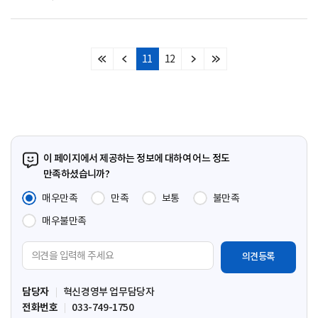
11
12
처
이
다
마
음
전
음
지
페
페
페
막
이
이
이
페
지
지
지
이
지
이 페이지에서 제공하는 정보에 대하여 어느 정도
만족하셨습니까?
매우만족
만족
보통
불만족
매우불만족
의
견
입
담당자
혁신경영부 업무담당자
력
전화번호
033-749-1750