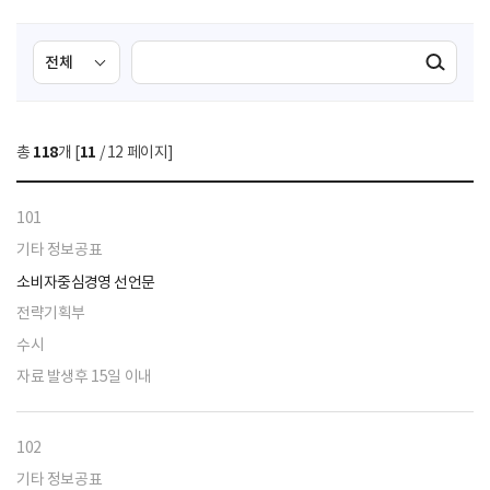
검
검
검색실행
색
색
조
영
건
역
총
118
개 [
11
/ 12 페이지]
선
택
101
기타 정보공표
소비자중심경영 선언문
전략기획부
수시
자료 발생후 15일 이내
102
기타 정보공표