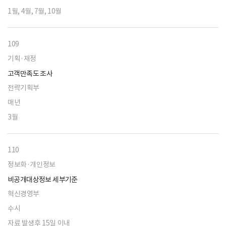
1월, 4월, 7월, 10월
109
기획·재정
고객만족도 조사
전략기획부
매년
3월
110
정보화·개인정보
비공개대상정보 세부기준
혁신경영부
수시
자료 발생후 15일 이내