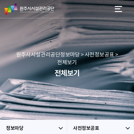
원
스
본문 바로가기
메뉴 바로가기
주
킵
시
네
시
비
설
게
관
이
리
션
공
원주시시설관리공단정보마당 > 사전정보공표 >
단
전체보기
전체보기
정보마당
사전정보공표