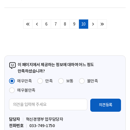
6
7
8
9
10
처
이
다
마
음
전
음
지
페
페
페
막
이
이
이
페
지
지
지
이
지
이 페이지에서 제공하는 정보에 대하여 어느 정도
만족하셨습니까?
매우만족
만족
보통
불만족
매우불만족
의
견
입
담당자
혁신경영부 업무담당자
력
전화번호
033-749-1750