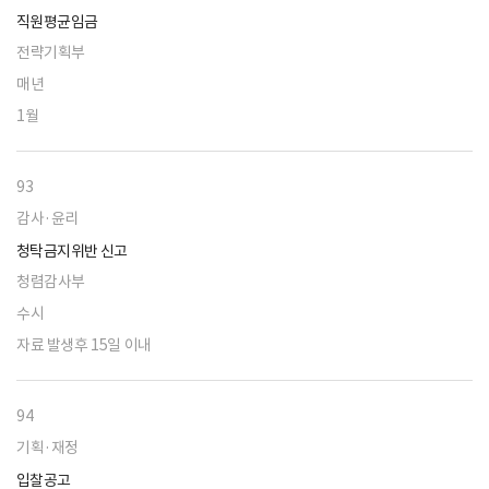
직원평균임금
전략기획부
매년
1월
93
감사·윤리
청탁금지위반 신고
청렴감사부
수시
자료 발생후 15일 이내
94
기획·재정
입찰공고