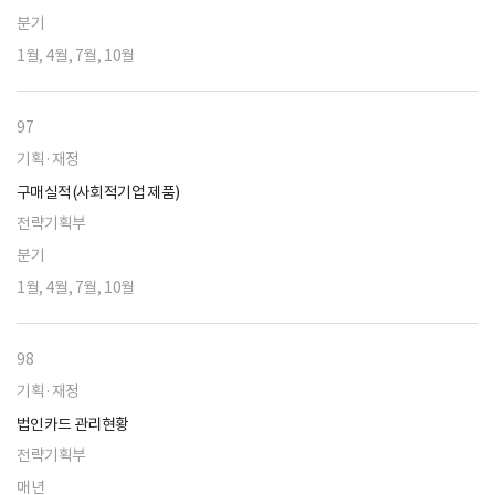
분기
1월, 4월, 7월, 10월
97
기획·재정
구매실적(사회적기업 제품)
전략기획부
분기
1월, 4월, 7월, 10월
98
기획·재정
법인카드 관리현황
전략기획부
매년