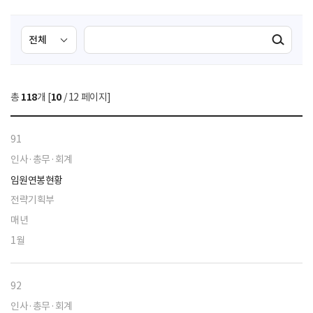
검
검
검색실행
색
색
조
영
건
역
총
118
개 [
10
/ 12 페이지]
선
택
91
인사·총무·회계
임원연봉현황
전략기획부
매년
1월
92
인사·총무·회계