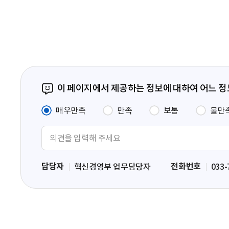
페
이
지
이 페이지에서 제공하는 정보에 대하여 어느 
매우만족
만족
보통
불만
의
견
입
담당자
전화번호
혁신경영부 업무담당자
033-
력
영
역