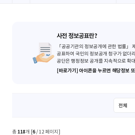
사전 정보공표란?
「공공기관의 정보공개에 관한 법률」 제7
공표하여 국민의 정보공개 청구가 없더라
공단은 행정정보 공개를 지속적으로 확대
[바로가기] 아이콘을 누르면 해당정보 
검
색
조
건
선
총
118
개 [
6
/ 12 페이지]