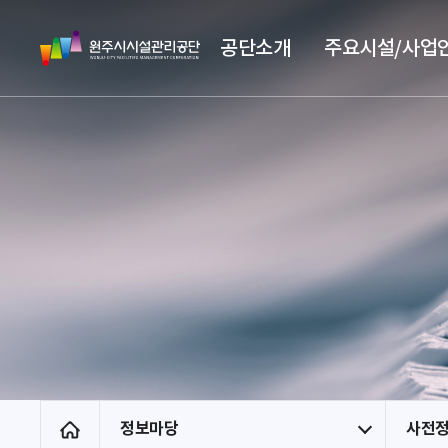
스
원
킵
공단소개
주요시설/사업
주
네
시
비
시
게
설
이
관
션
리
공
단
정보마당
사전
홈