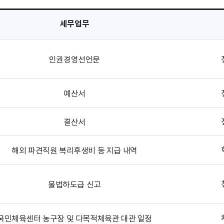
세무업무
인권경영선언문
예산서
결산서
해외 파견직원 복리후생비 등 지급 내역
불법하도급 신고
국민체육센터 농구장 및 다목적체육관 대관 일정