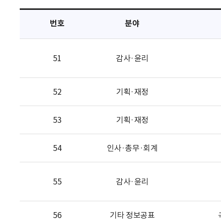
택
번호
분야
51
감사·윤리
52
기획·재정
53
기획·재정
54
인사·총무·회계
55
감사·윤리
56
기타 정보공표