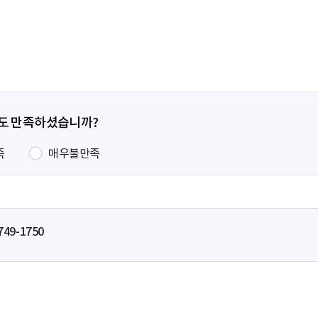
페
이
지
정도 만족하셨습니까?
족
매우불만족
749-1750