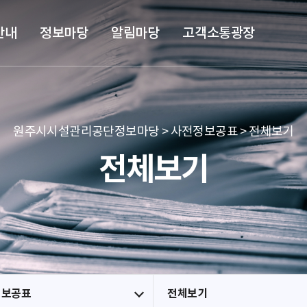
본문 바로가기
메뉴 바로가기
안내
정보마당
알림마당
고객소통광장
원주시시설관리공단정보마당 > 사전정보공표 > 전체보기
전체보기
정보공표
전체보기