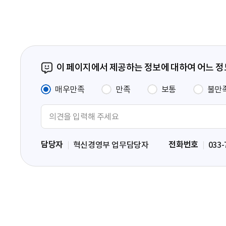
이 페이지에서 제공하는 정보에 대하여 어느 
매우만족
만족
보통
불만
의
견
입
담당자
전화번호
혁신경영부 업무담당자
033-
력
영
역