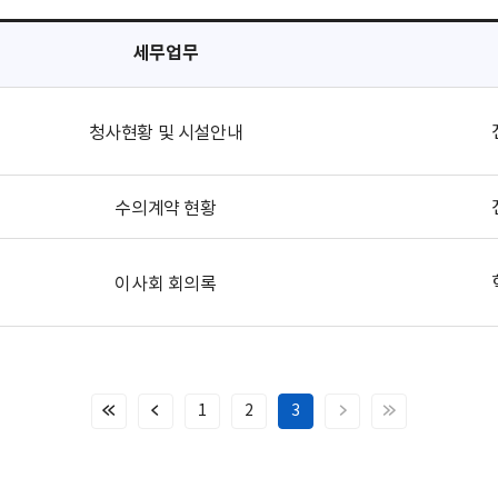
세무업무
청사현황 및 시설안내
수의계약 현황
이사회 회의록
1
2
3
처
이
다
마
음
전
음
지
페
페
페
막
이
이
이
페