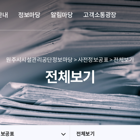
본문 바로가기
메뉴 바로가기
안내
정보마당
알림마당
고객소통광장
원주시시설관리공단정보마당 > 사전정보공표 > 전체보기
전체보기
정보공표
전체보기