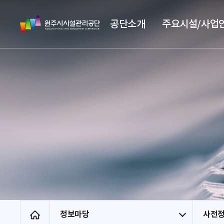
스
원
킵
공단소개
주요시설/사업
주
네
시
비
시
게
설
이
관
션
리
공
단
정보마당
사전
홈