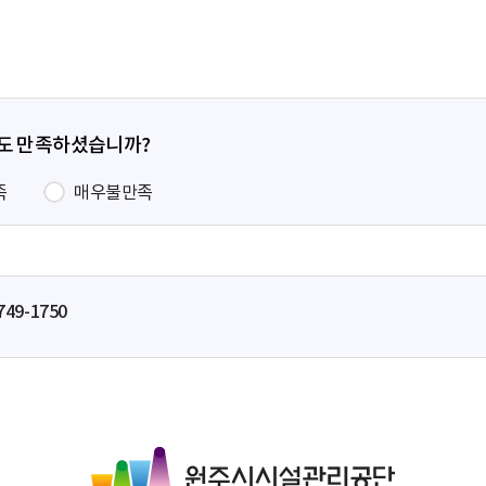
지
지
지
이
지
정도 만족하셨습니까?
족
매우불만족
749-1750
원
주