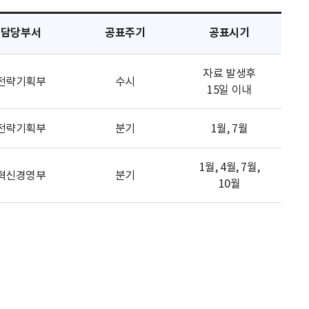
담당부서
공표주기
공표시기
자료 발생후
전략기획부
수시
15일 이내
전략기획부
분기
1월, 7월
1월, 4월, 7월,
혁신경영부
분기
10월