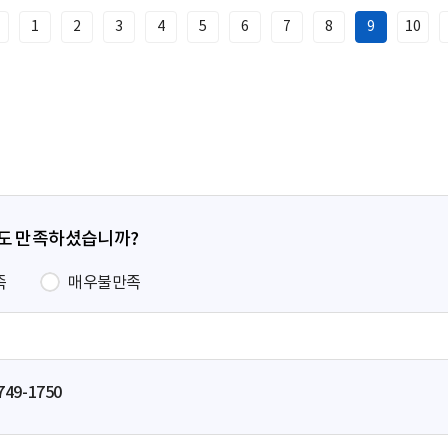
1
2
3
4
5
6
7
8
9
10
이
전
페
이
지
정도 만족하셨습니까?
족
매우불만족
749-1750