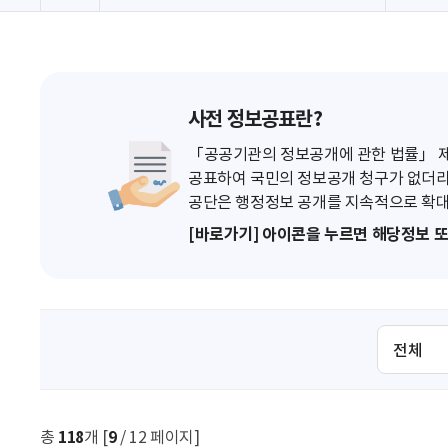
사전 정보공표란?
「공공기관의 정보공개에 관한 법률」 제7
공표하여 국민의 정보공개 청구가 없더라
공단은 행정정보 공개를 지속적으로 확대
[바로가기] 아이콘을 누르면 해당정보 
검
색
조
건
선
총
118
개 [
9
/ 12 페이지]