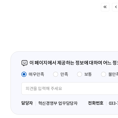
처
음
페
이
지
이 페이지에서 제공하는 정보에 대하여 어느 
매우만족
만족
보통
불만
의
견
입
담당자
전화번호
혁신경영부 업무담당자
033-
력
영
역