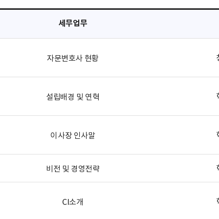
세무업무
자문변호사 현황
설립배경 및 연혁
이사장 인사말
비전 및 경영전략
CI소개