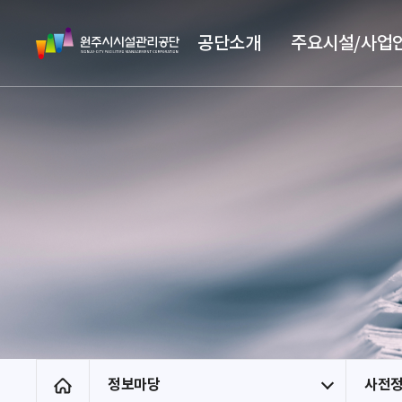
스
원
킵
공단소개
주요시설/사업
주
네
시
비
시
게
설
이
관
션
리
공
단
정보마당
사전
홈