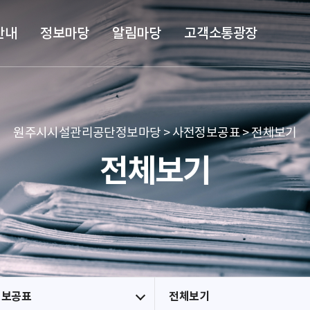
본문 바로가기
메뉴 바로가기
안내
정보마당
알림마당
고객소통광장
원주시시설관리공단정보마당 > 사전정보공표 > 전체보기
전체보기
정보공표
전체보기