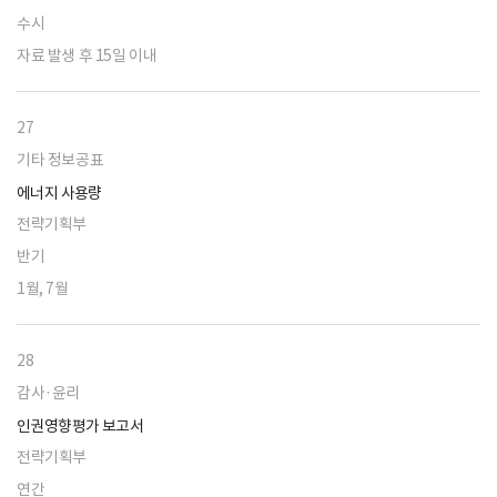
수시
자료 발생 후 15일 이내
27
기타 정보공표
에너지 사용량
전략기획부
반기
1월, 7월
28
감사·윤리
인권영향평가 보고서
전략기획부
연간