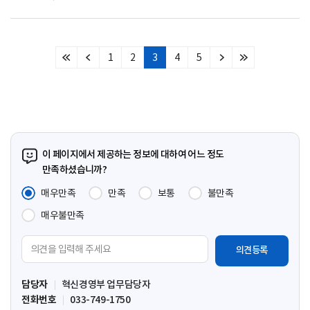
1
2
3
4
5
처
이
다
마
음
전
음
지
페
페
페
막
이
이
이
페
지
지
지
이
지
이 페이지에서 제공하는 정보에 대하여 어느 정도
만족하셨습니까?
매우만족
만족
보통
불만족
매우불만족
의
견
입
담당자
혁신경영부 업무담당자
력
전화번호
033-749-1750