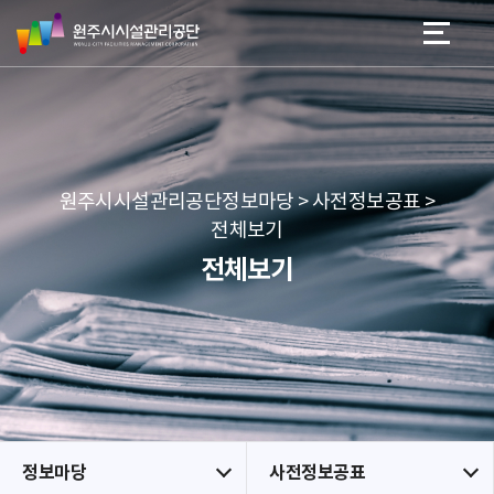
원
스
본문 바로가기
메뉴 바로가기
주
킵
시
네
시
비
설
게
관
이
리
션
공
원주시시설관리공단정보마당 > 사전정보공표 >
단
전체보기
전체보기
정보마당
사전정보공표