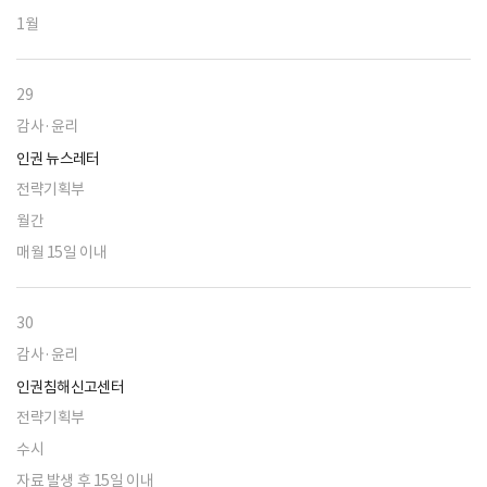
1월
29
감사·윤리
인권 뉴스레터
전략기획부
월간
매월 15일 이내
30
감사·윤리
인권침해신고센터
전략기획부
수시
자료 발생 후 15일 이내