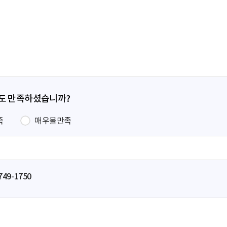
전
페
이
지
정도 만족하셨습니까?
족
매우불만족
749-1750