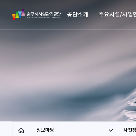
스
원
킵
공단소개
주요시설/사업
주
네
시
비
시
게
설
이
관
션
리
공
단
정보마당
사전
홈