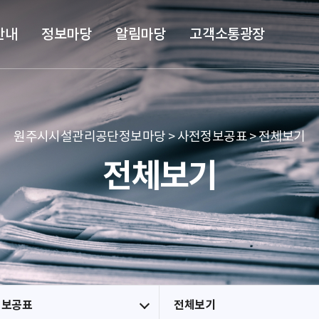
본문 바로가기
메뉴 바로가기
안내
정보마당
알림마당
고객소통광장
원주시시설관리공단정보마당 > 사전정보공표 > 전체보기
전체보기
정보공표
전체보기