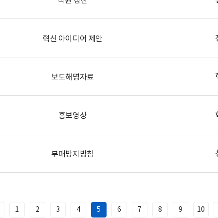
혁신 아이디어 제안
보도해명자료
홍보영상
부패방지방침
1
2
3
4
5
6
7
8
9
10
이