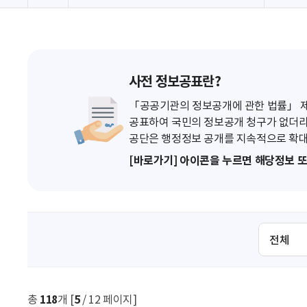
사전 정보공표란?
「공공기관의 정보공개에 관한 법률」 제7
공표하여 국민의 정보공개 청구가 없더라
공단은 행정정보 공개를 지속적으로 확대
[바로가기] 아이콘을 누르면 해당정보 
검
색
조
건
선
총
118
개 [
5
/ 12 페이지]