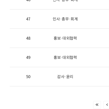
47
인사·총무·회계
48
홍보·대외협력
49
홍보·대외협력
50
감사·윤리
처