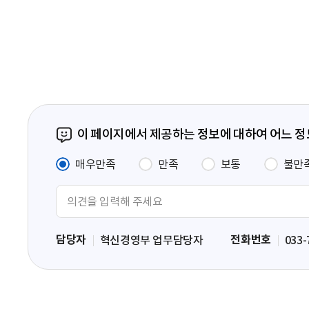
음
페
이
지
이 페이지에서 제공하는 정보에 대하여 어느 
매우만족
만족
보통
불만
의
견
입
담당자
전화번호
혁신경영부 업무담당자
033-
력
영
역