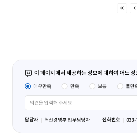
처
음
페
이
지
이 페이지에서 제공하는 정보에 대하여 어느 
매우만족
만족
보통
불만
의
견
입
담당자
전화번호
혁신경영부 업무담당자
033-
력
영
역