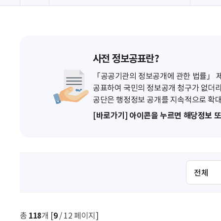
사전 정보공표란?
「공공기관의 정보공개에 관한 법률」 제7
공표하여 국민의 정보공개 청구가 없더라
공단은 행정정보 공개를 지속적으로 확대
[바로가기] 아이콘을 누르면 해당정보 
검
색
조
건
선
총
118
개 [
9
/ 12 페이지]