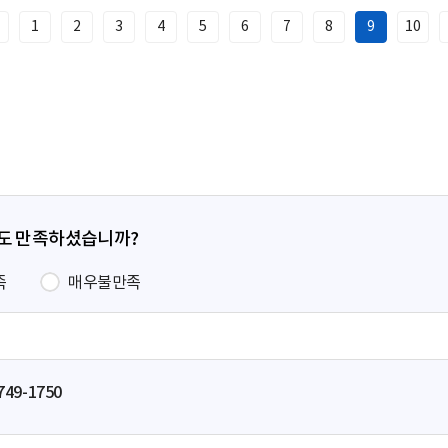
1
2
3
4
5
6
7
8
9
10
이
전
페
이
지
정도 만족하셨습니까?
족
매우불만족
749-1750