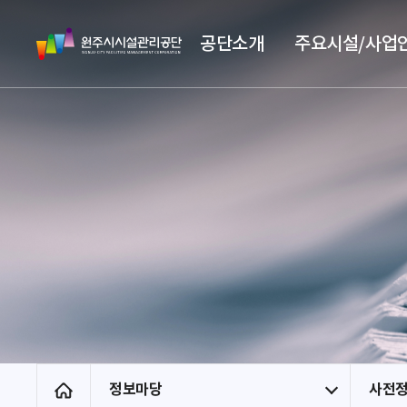
스
원
킵
공단소개
주요시설/사업
주
네
시
비
시
게
설
이
관
션
리
공
단
정보마당
사전
홈