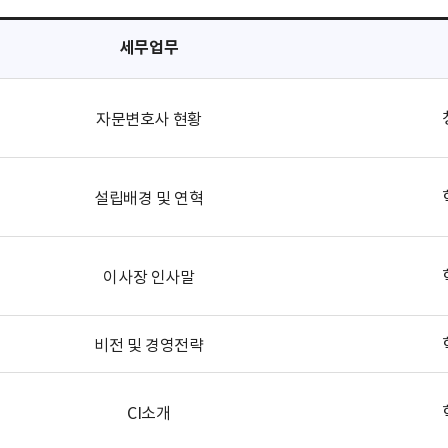
세무업무
자문변호사 현황
설립배경 및 연혁
이사장 인사말
비전 및 경영전략
CI소개