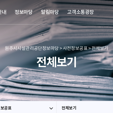
본문 바로가기
메뉴 바로가기
안내
정보마당
알림마당
고객소통광장
원주시시설관리공단정보마당 > 사전정보공표 > 전체보기
전체보기
정보공표
전체보기