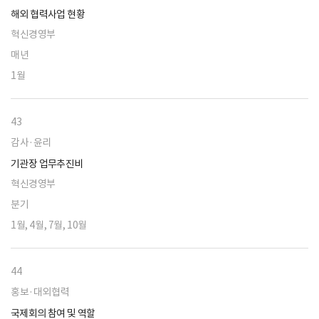
해외 협력사업 현황
혁신경영부
매년
1월
43
감사·윤리
기관장 업무추진비
혁신경영부
분기
1월, 4월, 7월, 10월
44
홍보·대외협력
국제회의 참여 및 역할