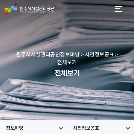
원
스
본문 바로가기
메뉴 바로가기
주
킵
시
네
시
비
설
게
관
이
리
션
공
원주시시설관리공단정보마당 > 사전정보공표 >
단
전체보기
전체보기
정보마당
사전정보공표