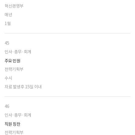
혁신경영부
매년
1월
45
인사·총무·회계
주요 민원
전략기획부
수시
자료 발생후 15일 이내
46
인사·총무·회계
직원 칭찬
전략기획부