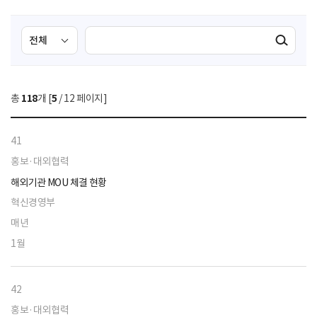
검
검
검색실행
색
색
조
영
건
역
총
118
개 [
5
/ 12 페이지]
선
택
41
홍보·대외협력
해외기관 MOU 체결 현황
혁신경영부
매년
1월
42
홍보·대외협력