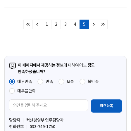
1
2
3
4
5
처
이
다
마
음
전
음
지
페
페
페
막
이
이
이
페
지
지
지
이
지
이 페이지에서 제공하는 정보에 대하여 어느 정도
만족하셨습니까?
매우만족
만족
보통
불만족
매우불만족
의
견
입
담당자
혁신경영부 업무담당자
력
전화번호
033-749-1750