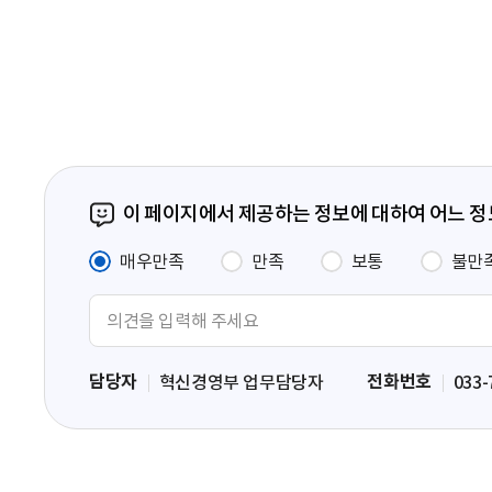
음
페
이
지
이 페이지에서 제공하는 정보에 대하여 어느 
매우만족
만족
보통
불만
의
견
입
담당자
전화번호
혁신경영부 업무담당자
033-
력
영
역