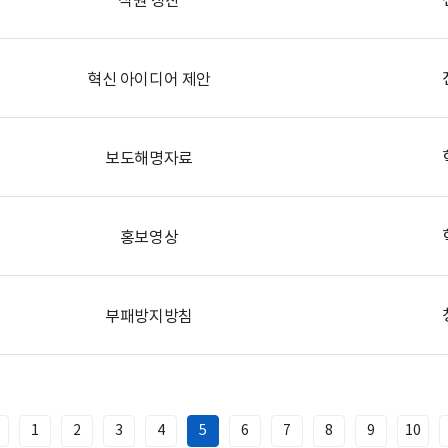
혁신 아이디어 제안
보도해명자료
홍보영상
부패방지방침
1
2
3
4
5
6
7
8
9
10
이