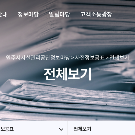
본문 바로가기
메뉴 바로가기
안내
정보마당
알림마당
고객소통광장
원주시시설관리공단정보마당 > 사전정보공표 > 전체보기
전체보기
정보공표
전체보기