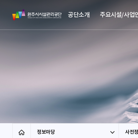
스
원
킵
공단소개
주요시설/사업
주
네
시
비
시
게
설
이
관
션
리
공
단
정보마당
사전
홈