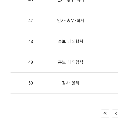
47
인사·총무·회계
48
홍보·대외협력
49
홍보·대외협력
50
감사·윤리
처