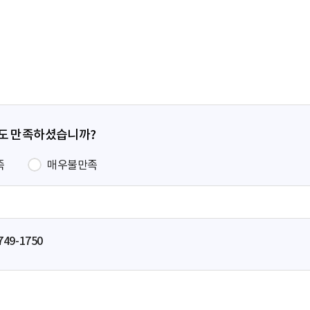
전
페
이
지
정도 만족하셨습니까?
족
매우불만족
749-1750