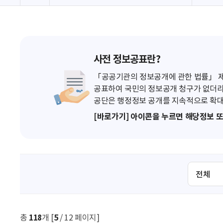
사전 정보공표란?
「공공기관의 정보공개에 관한 법률」 제7
공표하여 국민의 정보공개 청구가 없더라
공단은 행정정보 공개를 지속적으로 확대
[바로가기] 아이콘을 누르면 해당정보 
검
색
조
건
선
총
118
개 [
5
/ 12 페이지]