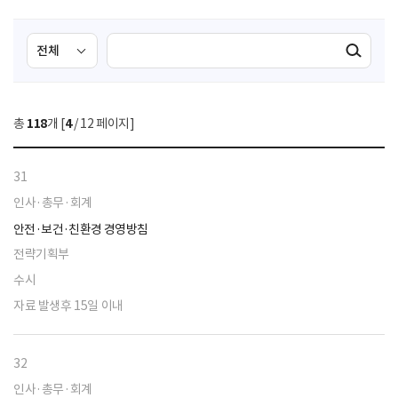
검
검
검색실행
색
색
조
영
건
역
총
118
개 [
4
/ 12 페이지]
선
택
31
인사·총무·회계
안전·보건·친환경 경영방침
전략기획부
수시
자료 발생후 15일 이내
32
인사·총무·회계