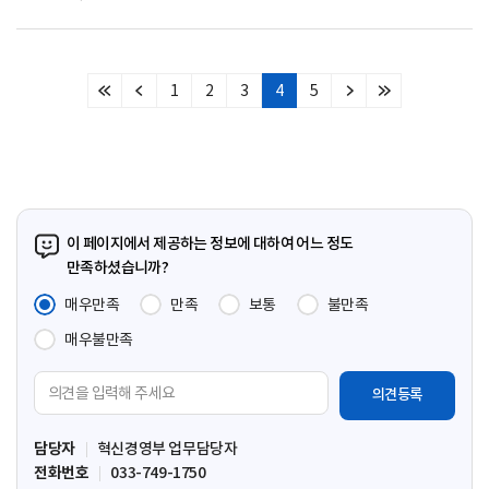
1
2
3
4
5
처
이
다
마
음
전
음
지
페
페
페
막
이
이
이
페
지
지
지
이
지
이 페이지에서 제공하는 정보에 대하여 어느 정도
만족하셨습니까?
매우만족
만족
보통
불만족
매우불만족
의
견
입
담당자
혁신경영부 업무담당자
력
전화번호
033-749-1750