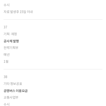
수시
자료 발생후 15일 이내
37
기획·재정
공사채 발행
전략기획부
매년
1월
38
기타 정보공표
공영버스 이용요금
교통사업부
수시