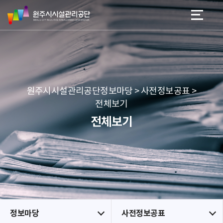
원
스
본문 바로가기
메뉴 바로가기
주
킵
시
네
시
비
설
게
관
이
리
션
공
원주시시설관리공단정보마당 > 사전정보공표 >
단
전체보기
전체보기
정보마당
사전정보공표