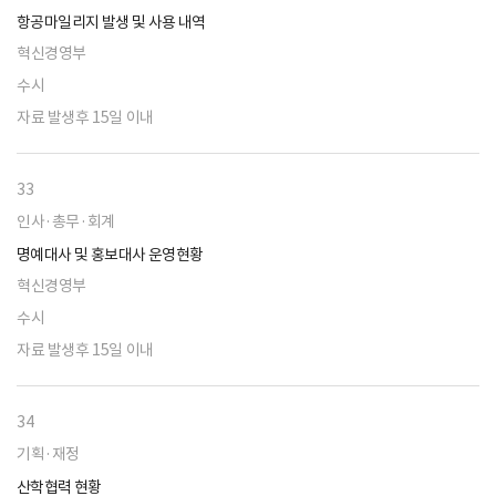
항공마일리지 발생 및 사용 내역
혁신경영부
수시
자료 발생후 15일 이내
33
인사·총무·회계
명예대사 및 홍보대사 운영현황
혁신경영부
수시
자료 발생후 15일 이내
34
기획·재정
산학협력 현황