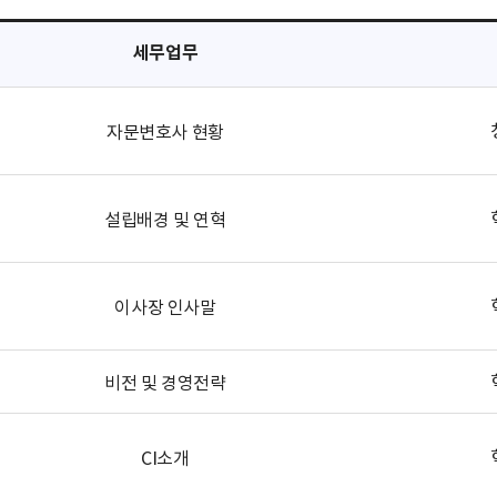
세무업무
자문변호사 현황
설립배경 및 연혁
이사장 인사말
비전 및 경영전략
CI소개