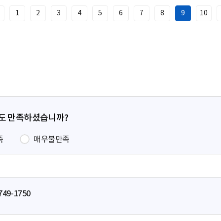
1
2
3
4
5
6
7
8
9
10
이
전
페
이
지
정도 만족하셨습니까?
족
매우불만족
749-1750