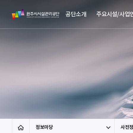
스
원
킵
공단소개
주요시설/사업
주
네
시
비
시
게
설
이
관
션
리
공
단
정보마당
사전
홈