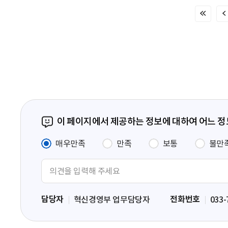
처
음
페
이
지
이 페이지에서 제공하는 정보에 대하여 어느 
매우만족
만족
보통
불만
의
견
입
담당자
전화번호
혁신경영부 업무담당자
033-
력
영
역