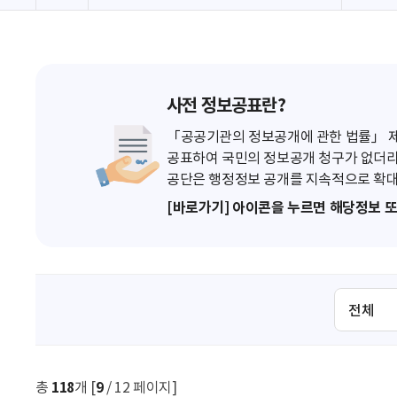
사전 정보공표란?
「공공기관의 정보공개에 관한 법률」 제7
공표하여 국민의 정보공개 청구가 없더라
공단은 행정정보 공개를 지속적으로 확대
[바로가기] 아이콘을 누르면 해당정보 
검
색
조
건
선
총
118
개 [
9
/ 12 페이지]