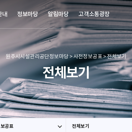
본문 바로가기
메뉴 바로가기
안내
정보마당
알림마당
고객소통광장
원주시시설관리공단정보마당 > 사전정보공표 > 전체보기
전체보기
정보공표
전체보기