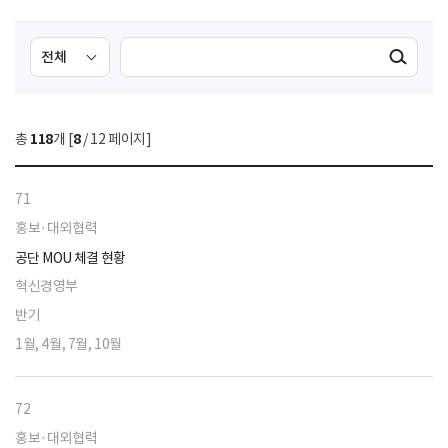
검
검
검색실행
색
색
조
영
건
역
총
118
개 [
8
/ 12 페이지]
선
택
71
홍보·대외협력
공단 MOU 체결 현황
혁신경영부
반기
1월, 4월, 7월, 10월
72
홍보·대외협력