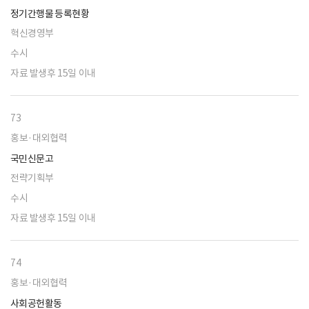
정기간행물 등록현황
혁신경영부
수시
자료 발생후 15일 이내
73
홍보·대외협력
국민신문고
전략기획부
수시
자료 발생후 15일 이내
74
홍보·대외협력
사회공헌활동