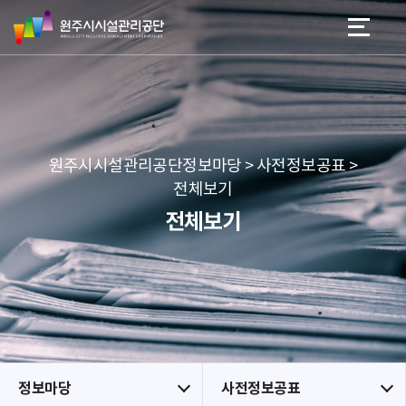
원
스
본문 바로가기
메뉴 바로가기
주
킵
시
네
시
비
설
게
관
이
리
션
공
원주시시설관리공단정보마당 > 사전정보공표 >
단
전체보기
전체보기
정보마당
사전정보공표