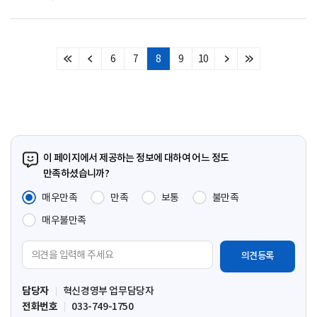
6
7
8
9
10
처
이
다
마
음
전
음
지
페
페
페
막
이
이
이
페
지
지
지
이
지
이 페이지에서 제공하는 정보에 대하여 어느 정도
만족하셨습니까?
매우만족
만족
보통
불만족
매우불만족
의
견
입
담당자
혁신경영부 업무담당자
력
전화번호
033-749-1750