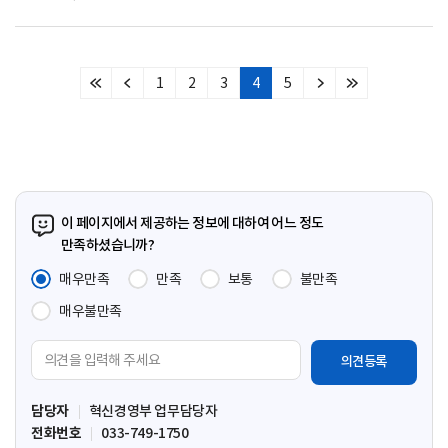
1
2
3
4
5
처
이
다
마
음
전
음
지
페
페
페
막
이
이
이
페
지
지
지
이
지
이 페이지에서 제공하는 정보에 대하여 어느 정도
만족하셨습니까?
매우만족
만족
보통
불만족
매우불만족
의
견
입
담당자
혁신경영부 업무담당자
력
전화번호
033-749-1750