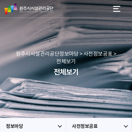
원
스
본문 바로가기
메뉴 바로가기
주
킵
시
네
시
비
설
게
관
이
리
션
공
원주시시설관리공단정보마당 > 사전정보공표 >
단
전체보기
전체보기
정보마당
사전정보공표