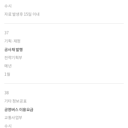
수시
자료 발생후 15일 이내
37
기획·재정
공사채 발행
전략기획부
매년
1월
38
기타 정보공표
공영버스 이용요금
교통사업부
수시