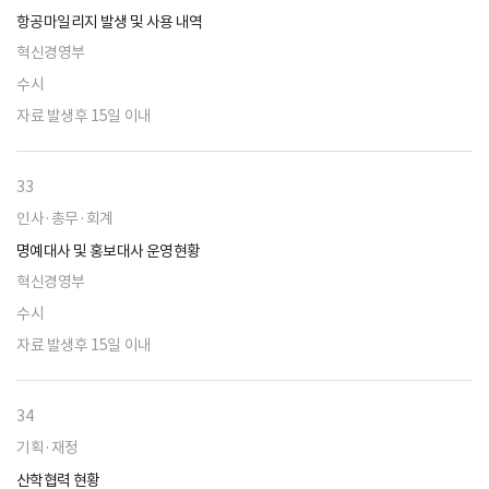
항공마일리지 발생 및 사용 내역
혁신경영부
수시
자료 발생후 15일 이내
33
인사·총무·회계
명예대사 및 홍보대사 운영현황
혁신경영부
수시
자료 발생후 15일 이내
34
기획·재정
산학협력 현황