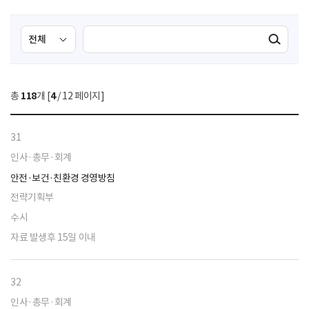
검
검
검색실행
색
색
조
영
건
역
총
118
개 [
4
/ 12 페이지]
선
택
31
인사·총무·회계
안전·보건·친환경 경영방침
전략기획부
수시
자료 발생후 15일 이내
32
인사·총무·회계