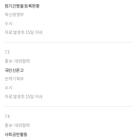
정기간행물 등록현황
혁신경영부
수시
자료 발생후 15일 이내
73
홍보·대외협력
국민신문고
전략기획부
수시
자료 발생후 15일 이내
74
홍보·대외협력
사회공헌활동