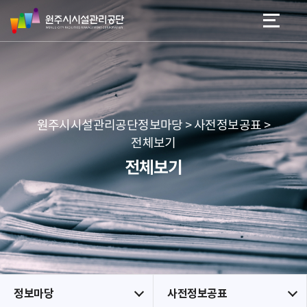
원
스
본문 바로가기
메뉴 바로가기
주
킵
시
네
시
비
설
게
관
이
리
션
공
원주시시설관리공단정보마당 > 사전정보공표 >
단
전체보기
전체보기
정보마당
사전정보공표