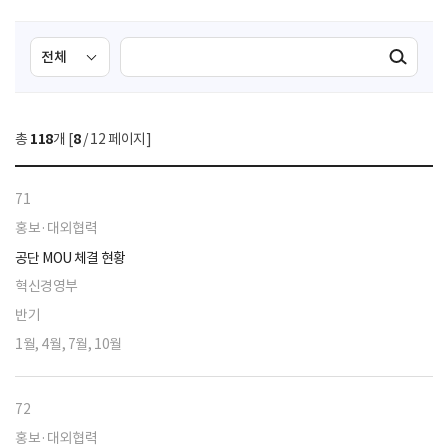
검
검
검색실행
색
색
조
영
건
역
총
118
개 [
8
/ 12 페이지]
선
택
71
홍보·대외협력
공단 MOU 체결 현황
혁신경영부
반기
1월, 4월, 7월, 10월
72
홍보·대외협력