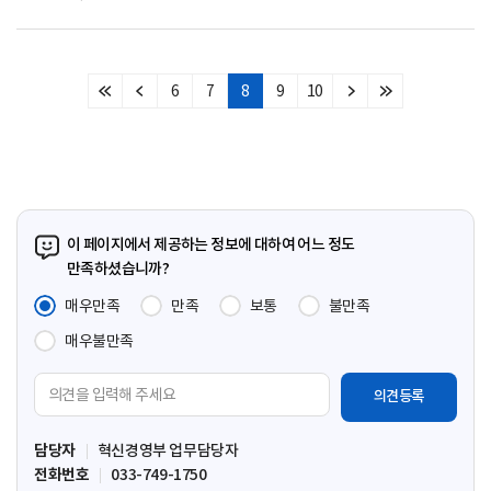
6
7
8
9
10
처
이
다
마
음
전
음
지
페
페
페
막
이
이
이
페
지
지
지
이
지
이 페이지에서 제공하는 정보에 대하여 어느 정도
만족하셨습니까?
매우만족
만족
보통
불만족
매우불만족
의
견
입
담당자
혁신경영부 업무담당자
력
전화번호
033-749-1750