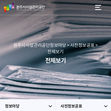
원
스
본문 바로가기
메뉴 바로가기
주
킵
시
네
시
비
설
게
관
이
리
션
공
원주시시설관리공단정보마당 > 사전정보공표 >
단
전체보기
전체보기
정보마당
사전정보공표