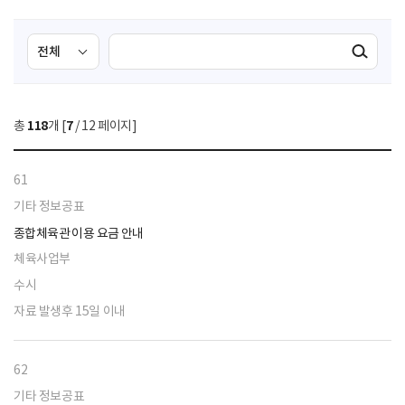
검
검
검색실행
색
색
조
영
건
역
총
118
개 [
7
/ 12 페이지]
선
택
61
기타 정보공표
종합체육관 이용 요금 안내
체육사업부
수시
자료 발생후 15일 이내
62
기타 정보공표