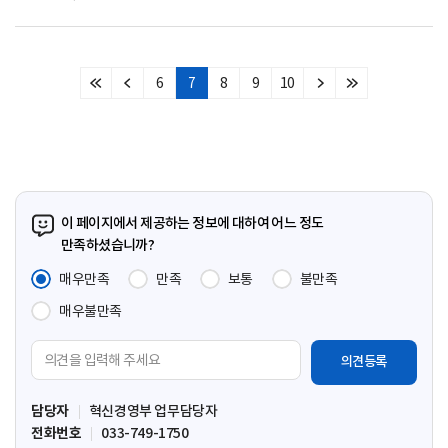
6
7
8
9
10
처
이
다
마
음
전
음
지
페
페
페
막
이
이
이
페
지
지
지
이
지
이 페이지에서 제공하는 정보에 대하여 어느 정도
만족하셨습니까?
매우만족
만족
보통
불만족
매우불만족
의
견
입
담당자
혁신경영부 업무담당자
력
전화번호
033-749-1750