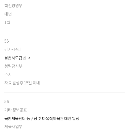
혁신경영부
매년
1월
55
감사·윤리
불법하도급 신고
청렴감사부
수시
자료 발생후 15일 이내
56
기타 정보공표
국민체육센터 농구장 및 다목적체육관 대관 일정
체육사업부