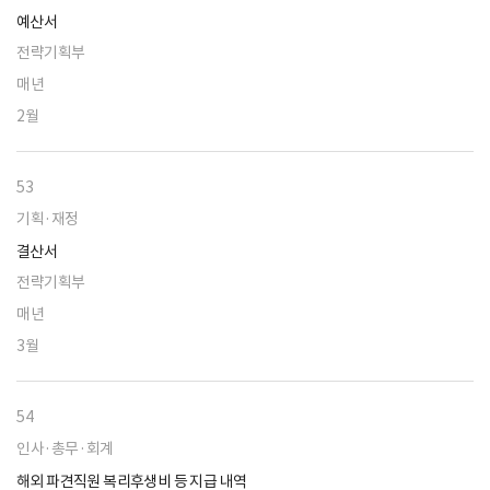
예산서
전략기획부
매년
2월
53
기획·재정
결산서
전략기획부
매년
3월
54
인사·총무·회계
해외 파견직원 복리후생비 등 지급 내역