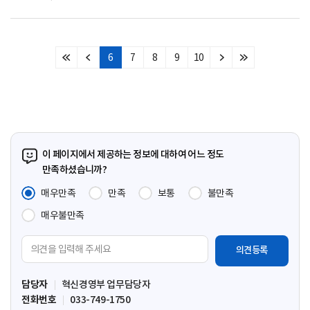
6
7
8
9
10
처
이
다
마
음
전
음
지
페
페
페
막
이
이
이
페
지
지
지
이
지
이 페이지에서 제공하는 정보에 대하여 어느 정도
만족하셨습니까?
매우만족
만족
보통
불만족
매우불만족
의
견
입
담당자
혁신경영부 업무담당자
력
전화번호
033-749-1750