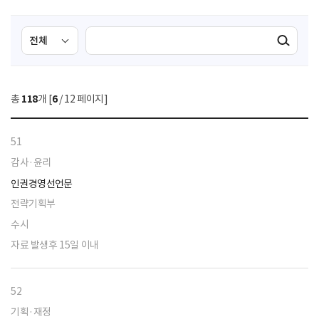
검
검
검색실행
색
색
조
영
건
역
총
118
개 [
6
/ 12 페이지]
선
택
51
감사·윤리
인권경영선언문
전략기획부
수시
자료 발생후 15일 이내
52
기획·재정