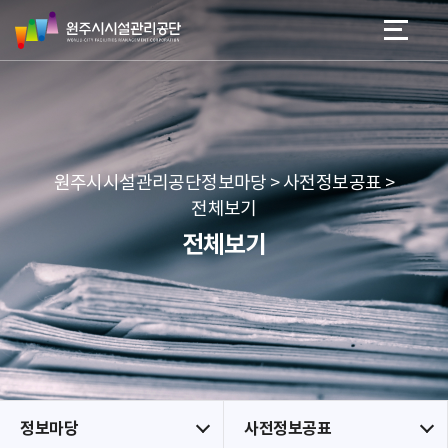
원
스
본문 바로가기
메뉴 바로가기
주
킵
시
네
시
비
설
게
관
이
리
션
공
원주시시설관리공단정보마당 > 사전정보공표 >
단
전체보기
전체보기
정보마당
사전정보공표