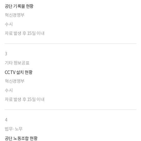
공단 기록물 현황
혁신경영부
수시
자료 발생 후 15일 이내
3
기타 정보공표
CCTV 설치 현황
혁신경영부
수시
자료 발생 후 15일 이내
4
법무·노무
공단 노동조합 현황