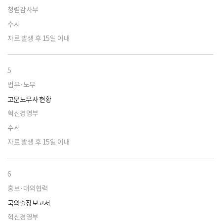
청렴감사부
수시
자료 발생 후 15일 이내
5
법무·노무
고문노무사 현황
혁신경영부
수시
자료 발생 후 15일 이내
6
홍보·대외협력
국외출장보고서
혁신경영부