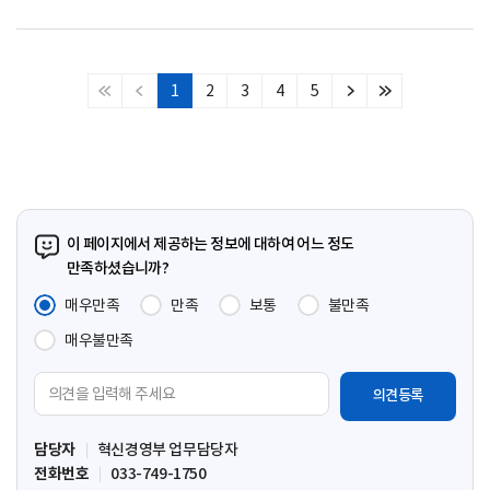
1
2
3
4
5
처
이
다
마
음
전
음
지
페
페
페
막
이
이
이
페
지
지
지
이
지
이 페이지에서 제공하는 정보에 대하여 어느 정도
만족하셨습니까?
매우만족
만족
보통
불만족
매우불만족
의
견
입
담당자
혁신경영부 업무담당자
력
전화번호
033-749-1750