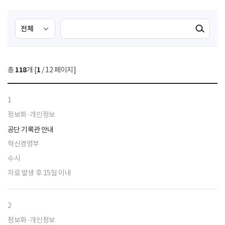
검
검
검색실행
색
색
조
영
건
역
총
118
개 [
1
/ 12 페이지]
선
택
1
정보화·개인정보
공단 기록관 안내
혁신경영부
수시
자료 발생 후 15일 이내
2
정보화·개인정보