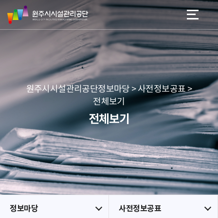
원
스
본문 바로가기
메뉴 바로가기
주
킵
시
네
시
비
설
게
관
이
리
션
공
원주시시설관리공단정보마당 > 사전정보공표 >
단
전체보기
전체보기
정보마당
사전정보공표