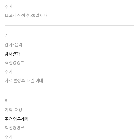
수시
보고서 작성 후 30일 이내
7
감사·윤리
감사결과
혁신경영부
수시
자료 발생후 15일 이내
8
기획·재정
주요 업무계획
혁신경영부
수시