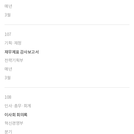
매년
3월
107
기획·재정
재무제표 감사보고서
전략기획부
매년
3월
108
인사·총무·회계
이사회 회의록
혁신경영부
분기