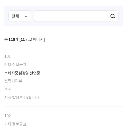
검
검
검색실행
색
색
조
영
건
역
총
118
개 [
11
/ 12 페이지]
선
택
101
기타 정보공표
소비자중심경영 선언문
전략기획부
수시
자료 발생후 15일 이내
102
기타 정보공표