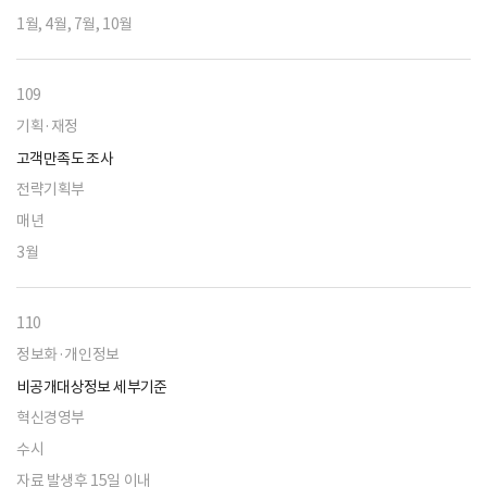
1월, 4월, 7월, 10월
109
기획·재정
고객만족도 조사
전략기획부
매년
3월
110
정보화·개인정보
비공개대상정보 세부기준
혁신경영부
수시
자료 발생후 15일 이내