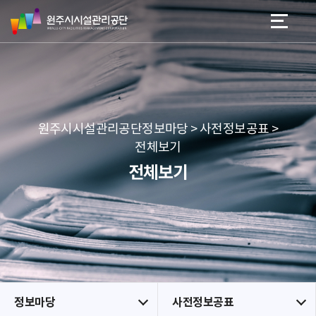
원
스
본문 바로가기
메뉴 바로가기
주
킵
시
네
시
비
설
게
관
이
리
션
공
원주시시설관리공단정보마당 > 사전정보공표 >
단
전체보기
전체보기
정보마당
사전정보공표