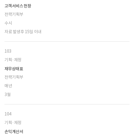
고객서비스 헌장
전략기획부
수시
자료 발생후 15일 이내
103
기획·재정
재무상태표
전략기획부
매년
3월
104
기획·재정
손익계산서