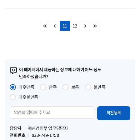
11
12
처
이
다
마
음
전
음
지
페
페
페
막
이
이
이
페
지
지
지
이
지
이 페이지에서 제공하는 정보에 대하여 어느 정도
만족하셨습니까?
매우만족
만족
보통
불만족
매우불만족
의
견
입
담당자
혁신경영부 업무담당자
력
전화번호
033-749-1750