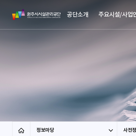
스
원
킵
공단소개
주요시설/사업
주
네
시
비
시
게
설
이
관
션
리
공
단
정보마당
사전
홈