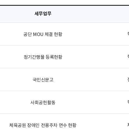
세무업무
공단 MOU 체결 현황
정기간행물 등록현황
국민신문고
사회공헌활동
체육공원 장애인 전용주차 면수 현황