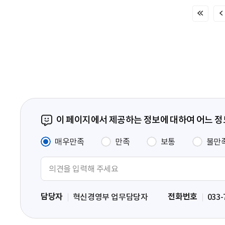
처
음
페
이
지
이 페이지에서 제공하는 정보에 대하여 어느 
매우만족
만족
보통
불만
의
견
입
담당자
전화번호
혁신경영부 업무담당자
033-
력
영
역