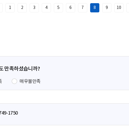
1
2
3
4
5
6
7
8
9
10
이
전
페
이
지
정도 만족하셨습니까?
족
매우불만족
749-1750