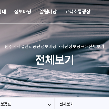
본문 바로가기
메뉴 바로가기
안내
정보마당
알림마당
고객소통광장
원주시시설관리공단정보마당 > 사전정보공표 > 전체보기
전체보기
정보공표
전체보기