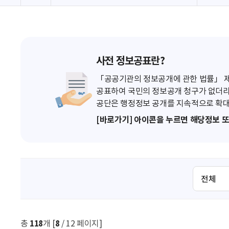
사전 정보공표란?
「공공기관의 정보공개에 관한 법률」 제7
공표하여 국민의 정보공개 청구가 없더라
공단은 행정정보 공개를 지속적으로 확대
[바로가기] 아이콘을 누르면 해당정보 
검
색
조
건
선
총
118
개 [
8
/ 12 페이지]